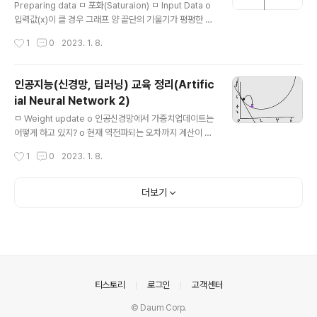
아서 가중치를 받고 sigmoid하..
Preparing data ㅁ 포화(Saturaion) ㅁ Input Data o
입력값(x)이 클 경우 그래프 양 끝단의 기울기가 평평한 형
태가 된다 o 가중치의 변화는 활성함수의 기울기에 영향을
작성시간
1
0
2023. 1. 8.
받는다. o 신경망의 한계로 변화값이 너무 작아져서 변화
가 나오지 않는다. - 양 끝단에 들어가면 업데이트가 안되
는 것을 포화라고 한다. o 기울기가 작아져 학습이 제한되
인공지능(신경망, 딥러닝) 교육 정리(Artific
는 것. o 입력 시 입력 값(x값)을 작게 유지 해야함 o 가중
ial Neural Network 2)
치를 너무 작게 만들어도 정확도를 잃어버림 o 입력 값을
글 내용
0.0 ~ 1.0 사이의 값이 오도록 조정 o 0.01같은 작은 값을
ㅁ Weight update o 인공신경망에서 가중치업데이트는
더해 입력이 0이 들어오는 것을 막기도함 o 이 문제는 학
어떻게 하고 있지? o 현재 역전파되는 오차까지 계산이 된
습중에 언제 저기로 빠지는지 알수가 없다. o 포화상태를
다. o 오차는 가중치를 조절해 가는데 아주 중요한 지표이
작성시간
1
0
2023. 1. 8.
20년간 해소를 못했고, 포화상태를 막..
다. o 신경망의 오차 - 단순한 선형 분류자가 아니다. - 각
노드에 입력과 갖우치를 곱하고 합한 후 활성함수를 통과 -
각각의 노드를 연결하는 가중치의 업데이트는 정교한 계산
더보기
이 필요하다. o 그렇다면 가중치는 계산이 가능한가? - 각
각의 노드를 연결하는 가중치는 서로 연결이 되어 잇다. -
하나를 수정하면 나머지 노드의 가중치가 모두 영향을 받
는다. - 대수학적인 접근이 어렵다. - 그래서 완전탐색(블
루트포스)으로 해보면 500개의 노드를 가지는 3계층 신
경망으로 예시로할때 총 5억 가지에 대해 테스트하는데,
의안내
티스토리
로그인
고객센터
하나의 조합 연산..
© Daum Corp.