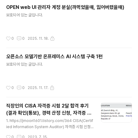
OPEN web UI 관리자 계정 분실(까먹었을때, 잃어버렸을때)
글 내용
보호되어 있는 글입니다.
작성시간
0
0
2025. 11. 18.
오픈소스 모델기반 온프레미스 AI 시스템 구축 1편
글 내용
보호되어 있는 글입니다.
작성시간
0
0
2025. 11. 17.
직장인의 CISA 자격증 시험 2달 합격 후기
(결과 확인(통보), 경력 산정 신청, 자격증 신
글 내용
청 등)
1. https://jmoon1601.tistory.com/364 CISA(Certif
ied Information System Auditor) 자격증 시험 신청/
접수(응시료) 방법 및 시험 일정 확인(23년) 2. https://jm
작성시간
0
0
2023. 7. 15.