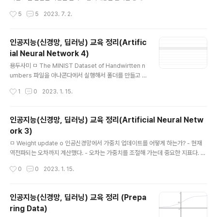
601..
다. 최종 합격 메일 나오면 시험 공부방법이나 후기를 써볼
작성시간
5
5
2023. 7. 2.
까 한다. 일단은 신청은 했고 시험도 무사히 치뤘으니 CIS
A 자격증 시험 일정을 어떻게 알아보고 또 어떻게 신청 접
수 하는지 알아보자. (오랜만에 블로그에 글을 쓴다) 시험
인공지능(신경망, 딥러닝) 교육 정리(Artific
응시료 -> 시험 일정 및 장소/위치 확인 -> 회원가입 ->
ial Neural Network 4)
응시료 납부 -> 시험응시 순으로 알아볼것이다. 아마 CIS
글 내용
A 시험 신청은 이것만 보면 한번에 해결할 수 있을거라 생
용두사미 ㅁ The MINIST Dataset of Handwirtten n
각한다. ㅎㅎ (근자감) CISA 시험 응시료 CISA 시험을 치
umbers 파일을 아나콘다에서 실행해서 폴더를 만들고 거
룰려면 엄청난 큰 금액의 응시료를 내야 한다. 23년기준으
기에 데이터를 업로드를 한다. 그리고 파일을 해당 폴더가
작성시간
1
0
2023. 1. 15.
로 비회원 : 760$ (약 100만원) 회원 일반 : 785$ (..
있는 폴더에서 notebook을 실행하고 아래의 내용을 실
행하면 100이 나온다. 출력값의 범위는 활성함수의 출력
범위에 있어야한다. 로지스틱 함수의 범위 => 0.0 ~ 1.0(실
인공지능(신경망, 딥러닝) 교육 정리(Artificial Neural Netw
제론 양 끝단에 도달할 수없다. 결과값은 출력이 어떻게되
ork 3)
어야하는가? 이미지로출력? 28 x 28 = 784개의 출력노
글 내용
드 필요한것인가? 이미지를 분류해 정확한 클래스에 할당
ㅁ Weight update o 인공신경망에서 가중치 업데이트를 어떻게 하는가? - 현재
하는 것이 목표다. 0 ~ 9 까지 총 10개의 출력 노드에 각각
역전파되는 오차까지 계산했다. - 오차는 가중치를 조절해 가는데 중요한 지표다. -
결과 값 할당 https://colab.research.google.com G
신경망의 오차는 단순한 선형 분류자가 아니다. - 각 노드에 입력과 가중치를 곱하고
작성시간
0
0
2023. 1. 15.
oogle Colaborato..
합한 후 활성함수를 통과한다. - 각각의 노드를 연결하는 가중치의 업데이트는 정교
한 계산이 필요하다. ㅁ 단계별 신경망 만들기 o 구조 - 초기화(입력,은닉,출력노드
수 결정) - 학습(학습을 통해 가중치 업데이트) - 질의(연산 후 출력 노드에 결과 전
인공지능(신경망, 딥러닝) 교육 정리 (Prepa
달) - 입력 데이터를 받을때 0 부터 1사이의 작은 값을 쓰는데, 범위 안네 들어올 수
ring Data)
있또록 데이터를 바꾸고 학습해야한다. - 데이터셋이 있으면 첫번째 데이터셋을 받
글 내용