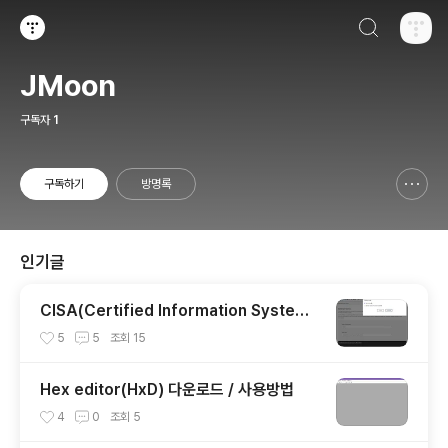
검색하기
티스토리
JMoon
구독자
1
구독하기
방명록
신고하기 레이어
열기
인기글
CISA(Certified Information System
Auditor) 자격증 시험 신청/접수(응시료) 방
5
5
조회
15
법 및 시험 일정 확인(23년)
Hex editor(HxD) 다운로드 / 사용방법
4
0
조회
5