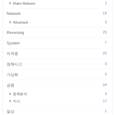
1
Make Malware
19
Network
5
Wireshark
25
Reversing
7
System
25
자격증
3
침해사고
3
가상화
24
금융
5
종목분석
17
지식
1
일상