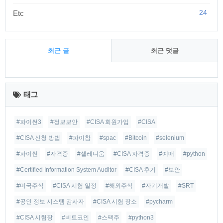
24
Etc
최근 글
최근 댓글
최
근
태그
글
#파이썬3
#정보보안
#CISA 회원가입
#CISA
#CISA 신청 방법
#파이참
#spac
#Bitcoin
#selenium
#파이썬
#자격증
#셀레니움
#CISA 자격증
#예매
#python
#Certified Information System Auditor
#CISA 후기
#보안
#미국주식
#CISA 시험 일정
#해외주식
#자기개발
#SRT
#공인 정보 시스템 감사자
#CISA 시험 장소
#pycharm
#CISA 시험장
#비트코인
#스팩주
#python3