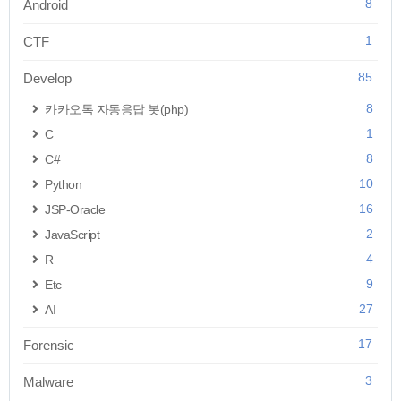
8
Android
1
CTF
85
Develop
8
카카오톡 자동응답 봇(php)
1
C
8
C#
10
Python
16
JSP-Oracle
2
JavaScript
4
R
9
Etc
27
AI
17
Forensic
3
Malware