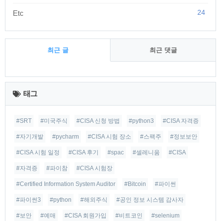
24
Etc
최근 글
최근 댓글
최
근
태그
글
#SRT
#미국주식
#CISA 신청 방법
#python3
#CISA 자격증
#자기개발
#pycharm
#CISA 시험 장소
#스팩주
#정보보안
#CISA 시험 일정
#CISA 후기
#spac
#셀레니움
#CISA
#자격증
#파이참
#CISA 시험장
#Certified Information System Auditor
#Bitcoin
#파이썬
#파이썬3
#python
#해외주식
#공인 정보 시스템 감사자
#보안
#예매
#CISA 회원가입
#비트코인
#selenium