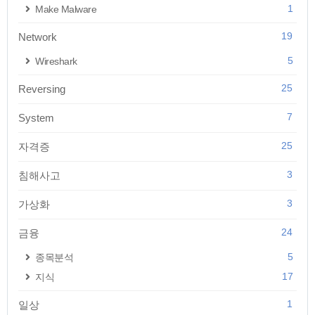
1
Make Malware
19
Network
5
Wireshark
25
Reversing
7
System
25
자격증
3
침해사고
3
가상화
24
금융
5
종목분석
17
지식
1
일상