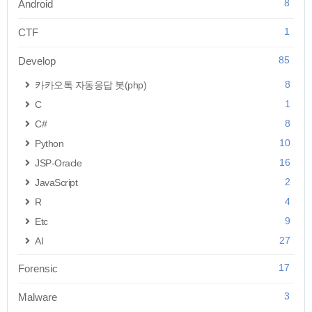
8
Android
1
CTF
85
Develop
8
카카오톡 자동응답 봇(php)
1
C
8
C#
10
Python
16
JSP-Oracle
2
JavaScript
4
R
9
Etc
27
AI
17
Forensic
3
Malware