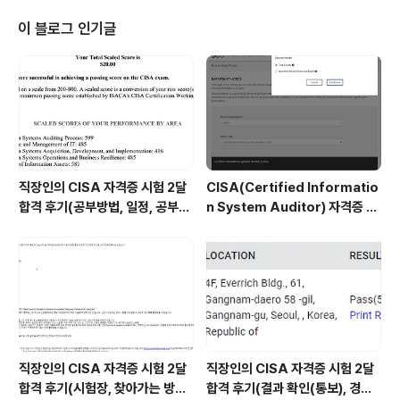
시다.잘돌고있네요. 안돌고 있다면 데이터베이스를 실행시
켜줍시다.이 포스팅에서는 SQL에 대한 설명은 하지 않습
이 블로그 인기글
니다.. 따로 검색해서 찾아보세용..실행이 되고 있다면 이제
계정을 만들어주어야 합니다.cmd -> sqlplus / as sys
dbacreate user board identified by board; creat
e user 아이디 id..
직장인의 CISA 자격증 시험 2달
CISA(Certified Informatio
합격 후기(공부방법, 일정, 공부시
n System Auditor) 자격증 시
간 등)
험 신청/접수(응시료) 방법 및 시
험 일정 확인(23년)
직장인의 CISA 자격증 시험 2달
직장인의 CISA 자격증 시험 2달
합격 후기(시험장, 찾아가는 방법,
합격 후기(결과 확인(통보), 경력