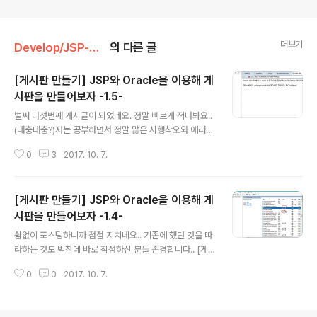
더보기
Develop/JSP-Oracle
의 다른 글
[게시판 만들기] JSP와 Oracle을 이용해 게
시판을 만들어보자 -1.5-
글 내용
벌써 다섯번째 게시글이 되었네요. 정말 빠르게 적나봐요..
(대충대충?)저는 공부하면서 정말 많은 시행착오와 에러를
넘어서 끝냈습니다. 원 글에 있는 댓글도 참고하면서요~그
0
3
2017. 10. 7.
래서 제가 이번에 포스팅할 때는 발생할 수 있는 에러같은
경우에는 다 짚고 넘어갈려고 하는데, 다 짚을 수 있을지 모
르겠네요사람마다 발생하는 에러가 천차만별이라서 하하
[게시판 만들기] JSP와 Oracle을 이용해 게
하.. 아무튼 하루만에 다섯번째 게시글 진행합니다~ 저번
게시글에서 write를 통해 DB에 입력하는것까지 진행하였
시판을 만들어보자 -1.4-
글 내용
습니다. 그런데 왠걸?! 또 입력을 하려고보니 입력은 안되
쉼없이 포스팅하니까 점점 지치네요.. 기존에 했던 것을 따
고 다음과 같은 에러가 나옵니다.이 에러는 데이터베이스
라하는 것도 벅찬데 바로 작성하신 분들 존경합니다.. [게
에 있는 기본키(PK)가 중복되어 insert되었기때문에 발생
시판 만들기] JSP와 Oracle을 이용해 게시판을 만들어보
하는 에러입니다. 그렇다면기본키인 idx가 중복되지 않게
0
0
2017. 10. 7.
자 -1-에서 oracle DB와 Sql Developer를 설치하셨을
입력을 해야겠죠? 간단히 생각해보..
겁니다. 이제 이 두 녀석을 사용해 봅시다!먼저 실행 -> se
rvices.msc에 들어가서 정상적으로 구동중인지 확인합