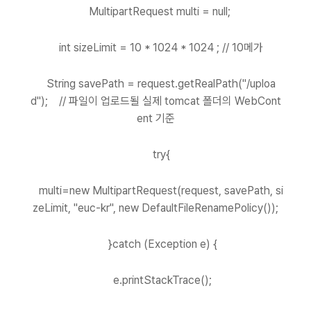
MultipartRequest multi = null;
int sizeLimit = 10 * 1024 * 1024 ; // 10메가
String savePath = request.getRealPath("/uploa
d"); // 파일이 업로드될 실제 tomcat 폴더의 WebCont
ent 기준
try{
multi=new MultipartRequest(request, savePath, si
zeLimit, "euc-kr", new DefaultFileRenamePolicy());
}catch (Exception e) {
e.printStackTrace();