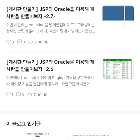
일반 어플리케이션을 보는 것과 같은 사용자 경험인 RIA(R
[게시판 만들기] JSP와 Oracle을 이용해 게
ich Internet Application)의 시작입니다.이러한 기술들
이 가능하기 위해 사용되는 것이 바로 AJAX(Asynchron
시판을 만들어보자 -2.7-
글 내용
ous Javascript And XML)입니다.AJAX는 Javscrip
이번 시간에는 counting을 넣어볼건데요.프로그래밍에는
t를 이용한 비동기 통신, 클라이언트(브라우저)와 서버(웹
정해진 방법이 없다고 하니, 여건에 맞게 개발하면되겠습
서버)간에 XML 데이터를 주고 받는 기술입니다.먼저 기존
니다.보통 카운터가 올라갈 때는 게시글을 클릭했을 때 올
의 방식과 차이점을 그림으로 설명해보겠습니다. 그림..
0
0
2017. 10. 10.
라가겠죠?근데 그냥 클릭했을때만 올라가게한다면 글쓴이
가 자기 카운터올릴려고 계속 들어갈 수 있겠죠?이 게시판
을 만들면서 개인정보가 있을 만한 로그인이나 회원가입을
[게시판 만들기] JSP와 Oracle을 이용해 게
만들지 않았습니다.그렇다면 간단하게 개인을 확인할 수
있는 방법이 무엇이 있을까요?IP를 사용하면 됩니다. IP를
시판을 만들어보자 -2.6-
글 내용
가져오는 메소드가 있는데, request.getRemoteAddr
이번에는 i-batis를 이용하여 Paging 기능을 구현해봅시
() 메소드입니다.IP를 사용하려면 컬럼등 추가해야할게 많
다.페이징 기능을 간단하게 정의해보자면모든 게시글에 대
습니다. 다 추가하러 가봅시다먼저 DB에 칼럼값을 넣어줘
해 정해진 게시글 개수만큼 페이지 번호를 매겨 뿌린다!가
야합니다.기본값은 127.0.0.1로 컬럼을 추가하였습니다.
1
0
2017. 10. 10.
되겠습니다.자바에서 가져온 리스트를 잘라서 보여주는 형
(SQL Developer를 ..
식으로 구현해볼건데요.저번 글에서 사용한 queryForLis
t를 사용할겁니다. 여기에 변수가 2개 들어가는데요.변수
를 4개까지 쓸 수 있도록 오버로딩되어있습니다.앞 두개
변수는 똑같고 세번째 변수는 페이지번호 네번째 변수는
이 블로그 인기글
데이터 rows 갯수입니다.BoardDao.java에서 ("getAr
ticleList", null, 0, 10)을 넣고 실행해봅시다.원래는 있는