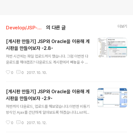
더보기
Develop/JSP-Oracle
의 다른 글
[게시판 만들기] JSP와 Oracle을 이용해 게
시판을 만들어보자 -2.8-
글 내용
저번 시간에는 파일 업로드까지 했습니다. 그럼 이번엔 다
운로드를 해야겠죠? 다운로드도 게시판에서 빼놓을 수 없
는 기능인데요. 물론 이 기능에서도 보안적인 취약점이 있
0
0
2017. 10. 10.
습니다. 파일 다운로드 취약점으로 권한 없는 악의적인 사
용자가 서버의 파일을 다운로드할 수 있는 취약점이죠. 이
번 게시글에서도 보안은 신경쓰지않고 어떻게 다운로드가
[게시판 만들기] JSP와 Oracle을 이용해 게
되는지 흐름을 알아보기 위함입니다. 다운로드를 받기위해
선 어떻게 해야할까요? 가장 간단한 방법은 해당 파일의 경
시판을 만들어보자 -2.9-
글 내용
로를 a 태그의 href에 파일이름과 명시하면 되는데 이 방
저번까지 다운로드, 업로드를 해보았습니다.이번엔 비동기
법은 서버의 파일경로가 노출되므로 보안상 매우 취약합니
방식인 Ajax를 간단하게 알아보도록 하겠습니다.List에서
다. 페이지 이동하는 것도 이때까지 다운로드해봤을 때 아
다음 페이지를 볼려고할 때 페이지가 전환되는 것을 알 수
닌거 같구요. 그래서 꼼수를 쓰기로했습니다. iframe 태그
0
0
2017. 10. 12.
있었습니다.그렇다면 페이지 전환없이 바로 다음 페이지를
를 이용하여 페이지의 redirect없이 다..
보여줄 수 있게하면 어떨까요?이것이 웹프로그램이 아닌