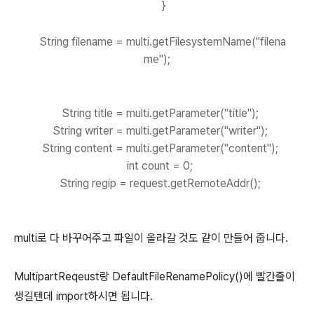
}
String filename = multi.getFilesystemName("filena
me");
String title = multi.getParameter("title");
String writer = multi.getParameter("writer");
String content = multi.getParameter("content");
int count = 0;
String regip = request.getRemoteAddr();
multi로 다 바꾸어주고 파일이 올라갈 것도 같이 만들어 줍니다.
MultipartReqeust랑 DefaultFileRenamePolicy()에 빨간줄이
생길텐데 import하시면 됩니다.