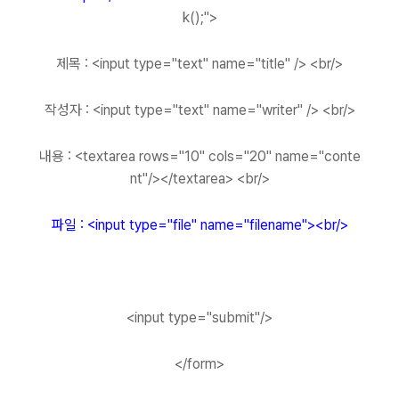
k();">
제목 : <input type="text" name="title" /> <br/>
작성자 : <input type="text" name="writer" /> <br/>
내용 : <textarea rows="10" cols="20" name="conte
nt"/></textarea> <br/>
파일
: <input type="file" name="filename"><br/>
<input type="submit"/>
</form>