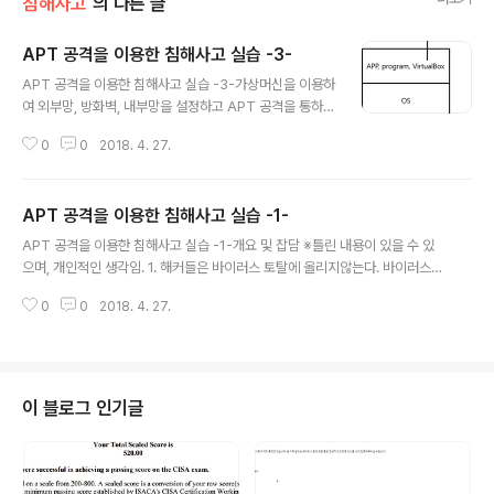
침해사고
의 다른 글
APT 공격을 이용한 침해사고 실습 -3-
글 내용
APT 공격을 이용한 침해사고 실습 -3-가상머신을 이용하
여 외부망, 방화벽, 내부망을 설정하고 APT 공격을 통하여
외부망에서 내부망에 접근할 수 있도록하며, 내부 DB서버
0
0
2018. 4. 27.
를 공격하여 값을 빼내는 실습을 진행해볼 것이다.들어가
기전에 간단하게 가상머신의 환경 구조를 보겠다. 이러한
환경 구조를 가지며, 일반적으로 기업에서 사용하는 것이
APT 공격을 이용한 침해사고 실습 -1-
더 빠르다. APT 공격을 위한 구성도는 다음과 같다.
글 내용
APT 공격을 이용한 침해사고 실습 -1-개요 및 잡담 ※틀린 내용이 있을 수 있
으며, 개인적인 생각임. 1. 해커들은 바이러스 토탈에 올리지않는다. 바이러스
토탈에 해쉬값이 남기 때문이다. 따로 만들어서 백신에 걸리는지 검사한다.2.
0
0
2018. 4. 27.
중국 침해 공격을 보통 더럽게 진행이 되며, 북한은 깔끔하다. MBR 등을 날려
버리는 행동으로.. 러시아나 동부권 공격은 수학적으로 치밀하게 공격을 진행하
고, 러시아의 경우에 공격 흔적을 찾기가 힘들다3. 최근 북한이 중국 툴보다 러
시아 툴을 자주쓰는 경향이 있다.4. 15년도 방글라데시 은행을 공격해서 털었
다. 주 공격자가 북한으로 추정된다.5. 사고는 100% 막을 수 없다. 막을 수 없
이 블로그 인기글
는 것을 기반으로 예산 편성할 필요가 있다.6. 사고당한 담당자를 보직 이동시
키거나..