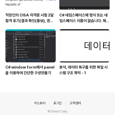
직장인의 CISA 자격증 시험 2달
C# 네임스페이스에 형식 또는 네
합격 후기(결과 확인(통보), 경력
임스페이스 이름이 없습니다. 해결
산정 신청, 자격증 신청 등)
방법
C# window form에서 panel
분석, 데이터 복구를 위한 파일 시
을 이용하여 간단한 구성만들기
스템 구조 파악 - 1
의안내
티스토리
로그인
고객센터
© Daum Corp.