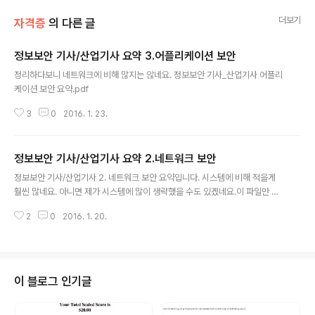
더보기
자격증
의 다른 글
정보보안 기사/산업기사 요약 3.어플리케이션 보안
글 내용
정리하다보니 네트워크에 비해 많지는 않네요. 정보보안 기사_산업기사 어플리
케이션 보안 요약.pdf
3
0
2016. 1. 23.
정보보안 기사/산업기사 요약 2.네트워크 보안
글 내용
정보보안 기사/산업기사 2. 네트워크 보안 요약입니다. 시스템에 비해 적을게
훨씬 많네요. 아니면 제가 시스템에 많이 생략했을 수도 있겠네요.이 파일만 보
고 통과 할 수 있으면 좋으련만, 그럴리가 없겠죠.네트워크 보안 보면서 처음보
2
0
2016. 1. 20.
는 것도 많고 배워야 할 것도 많다는 걸 느끼네요. 가독성에 대해서는 신경 많이
안쓰고 쓴거라 보기에 힘드실 수 있습니다.
이 블로그 인기글