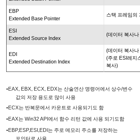
EBP
스택 프레임의
Extended Base Pointer
ESI
(
데이터 복사
Extended Source Index
(
데이터 복사
EDI
(
주로
ESI
레지
Extended Destination Index
복사
)
•
EAX, EBX, ECX, EDX
는
산술연산
명령어에서 상수
/
변수
값의 저장 용도로 많이 사용
•
ECX
는
반복문에서
카운트로 사용되기도 함
•
EAX
는
Win32 API
에서 함수 리턴 값에 사용
되기도함
•
EBP,ESP,ESI,EDI
는 주로 메모리 주소를 저장하는
포인터로 사용