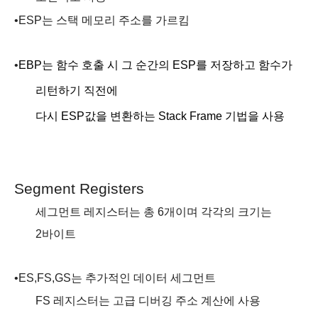
•
ESP
는 스택 메모리 주소를
가르킴
•
EBP
는 함수 호출 시 그 순간의
ESP
를 저장하고 함수가
리턴하기
직전에
다시
ESP
값을 변환하는
Stack Frame
기법을 사용
Segment Registers
세그먼트 레지스터는 총
6
개이며 각각의 크기는
2
바이트
•
ES,FS,GS
는 추가적인 데이터 세그먼트
FS
레지스터는 고급 디버깅 주소 계산에 사용