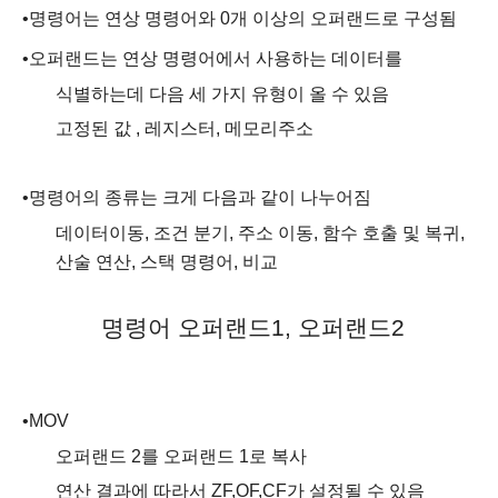
•
명령어는 연상 명령어와
0
개 이상의 오퍼랜드로 구성됨
•
오퍼랜드는 연상 명령어에서 사용하는 데이터를
식별하는데 다음 세 가지 유형이 올 수 있음
고정된 값
,
레지스터
,
메모리주소
•
명령어의 종류는 크게 다음과 같이 나누어짐
데이터이동
,
조건 분기
,
주소 이동
,
함수 호출 및 복귀
,
산술 연산
,
스택 명령어
,
비교
명령어 오퍼랜드
1,
오퍼랜드
2
•
MOV
오퍼랜드
2
를 오퍼랜드
1
로 복사
연산 결과에 따라서
ZF,OF,CF
가 설정될 수 있음