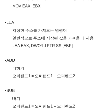
MOV EAX, EBX
•
LEA
지정한 주소를 가져오는 명령어
일반적으로 주소에 저장된 값을 가져올 때 사용
LEA EAX,
DWORd
PTR SS:[EBP]
•
ADD
더하기
오퍼랜드
1 =
오퍼랜드
1 +
오퍼랜드
2
•
SUB
빼기
오퍼랜드
1 =
오퍼랜드
1 –
오퍼랜드
2