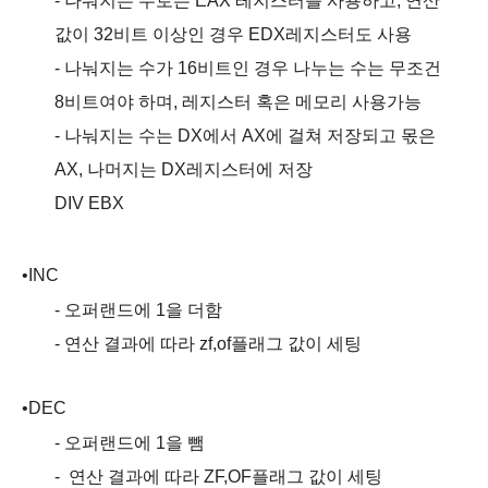
-
나눠지는 수로는
EAX
레지스터를 사용하고
,
연산
값이
32
비트 이상인 경우
EDX
레지스터도 사용
-
나눠지는 수가
16
비트인 경우 나누는 수는 무조건
8
비트여야
하며
,
레지스터 혹은 메모리 사용가능
-
나눠지는 수는
DX
에서
AX
에 걸쳐 저장되고 몫은
AX,
나머지는
DX
레지스터에 저장
DIV EBX
•
INC
-
오퍼랜드에
1
을 더함
-
연산 결과에 따라
zf,of
플래그 값이 세팅
•
DEC
-
오퍼랜드에
1
을 뺌
-
연산 결과에 따라
ZF,OF
플래그 값이 세팅