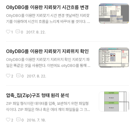
OllyDBG를 이용한 지뢰찾기 시간흐름 변경
글 내용
OllyDBG를 이용한 지뢰찾기 시간 변경 옛날버전 지뢰찾
기를 이용하여 시간의 흐름을 느리게 바꾸어 볼 것이다. 우
클릭 -> Search for -> all intermodular calls 프로그
1
0
2017. 8. 22.
램이 호출하는 모듈이나 함수등을 나열해준다. SetTimer
를 찾고, 더블클릭을 한다. 위의 PUSH 3E8을 찾는다. 10
00.ms는 1초를 나타내므로 이 값을 바꾸면 시간을 천천히
OllyDBG를 이용한 지뢰찾기 지뢰위치 확인
가게 할 수 있다.10000을 16진수로 바꾸면 2710이다. 2
글 내용
710으로 바꾸고 F9(실행)를 누른다. 지뢰찾기를 시작하면
OllyDBG를 이용한 지뢰찾기 지뢰위치 확인 지뢰찾기 파
오른쪽에 있는 숫자가 느리게 가는 것을 확인 할 수 있다.
일은 똑같은 것을 사용한다. 이번에도 ollyDBG를 통해 리
버스 엔지니어링을 해보자.지뢰 찾기 게임에서 도움말이
2
0
2017. 8. 22.
실행이 되면 지뢰가 보이도록 만들것이다.지뢰찾기 게임에
서 도움말 실행 시 동작하는 NTHelp.chm를 찾아서 함수
를 디버깅한다.IDA등 다른 툴을 이용하여 찾을 수도 있다.
압축_집(Zip)구조 형태 원리 분석
Search for -> all referenced text strings에서NTh
글 내용
elp.chm을 찾아서 클릭한다. 도움말이 위의 주소부터 시
ZIP 파일 형식이란 데이터를 압축, 보관하기 위한 파일형
작하는데 여기서 JUMP로 지뢰를 보여주는 함수로 갈 것
식이다. ZIP 파일은 하나 혹은 여러 개의 파일들을 그 크기
이다. 여기서 01003D76은 Help 시작지점이고 01003
를 줄여 압축하고 하나로 묶어 저장한다. ZIP 파일 형식에
DF2는 Help의 종료지점이다. 01002F80은 지뢰를 보
2
0
2016. 7. 18.
서는 다양한 종류의 압축 알고리즘의 사용이 가능하나, 20
여주는 함수의 시작지점이다.PUSH 0A CA..
09년 현재 Deflate 알고리즘만이 가장 많이 사용되고 지
원되는 압축 알고리즘이다.파일 형식은 1989년 필 캐츠가