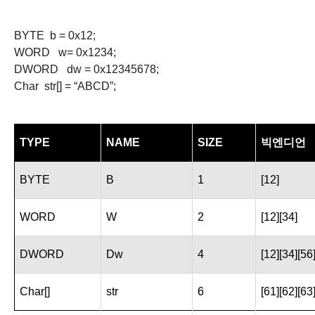
BYTE b = 0x12;
WORD w= 0x1234;
DWORD
dw
= 0x12345678;
Char
str
[] = “ABCD”;
TYPE
NAME
SIZE
빅엔디언
BYTE
B
1
[12]
WORD
W
2
[12][34]
DWORD
Dw
4
[12][34][56
Char[]
str
6
[61][62][63