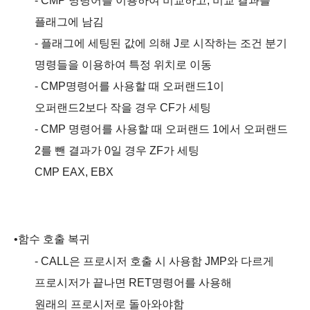
- CMP
명령어를 이용하여 비교하고
,
비교 결과를
플래그에 남김
-
플래그에
세팅된
값에 의해
J
로 시작하는 조건 분기
명령들을 이용하여 특정 위치로 이동
- CMP
명령어를 사용할 때 오퍼랜드
1
이
오퍼랜드
2
보다 작을 경우
CF
가 세팅
- CMP
명령어를 사용할 때 오퍼랜드
1
에서 오퍼랜드
2
를 뺀 결과가
0
일 경우
ZF
가 세팅
CMP EAX, EBX
•
함수 호출 복귀
- CALL
은 프로시저 호출 시 사용함
JMP
와 다르게
프로시저가 끝나면
RET
명령어를 사용해
원래의 프로시저로
돌아와야함