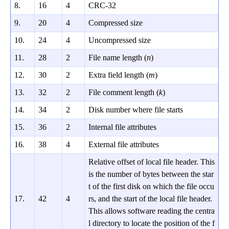
8.
16
4
CRC-32
9.
20
4
Compressed size
10.
24
4
Uncompressed size
11.
28
2
File name length (
n
)
12.
30
2
Extra field length (
m
)
13.
32
2
File comment length (
k
)
14.
34
2
Disk number where file starts
15.
36
2
Internal file attributes
16.
38
4
External file attributes
Relative offset of local file header. This
is the number of bytes between the star
t of the first disk on which the file occu
17.
42
4
rs, and the start of the local file header.
This allows software reading the centra
l directory to locate the position of the f