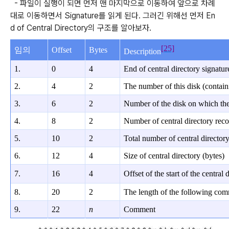
- 파일이 실행이 되면 먼저 맨 마지막으로 이동하여 앞으로 차례
대로 이동하면서 Signature
를 읽게 된다. 그러긴 위해선 먼저 En
d of Central Directory의 구조를 알아보자.
[25]
임의
Offset
Bytes
Description
1.
0
4
End of central directory signat
2.
4
2
The number of this disk (containi
3.
6
2
Number of the disk on which the 
4.
8
2
Number of central directory reco
5.
10
2
Total number of central director
6.
12
4
Size of central directory (bytes)
7.
16
4
Offset of the start of the central
8.
20
2
The length of the following com
9.
22
n
Comment