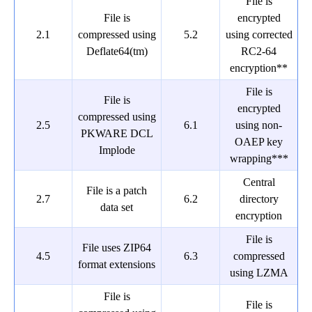
File is
File is
encrypted
2.1
compressed using
5.2
using corrected
Deflate64(tm)
RC2-64
encryption**
File is
File is
encrypted
compressed using
2.5
6.1
using non-
PKWARE DCL
OAEP key
Implode
wrapping***
Central
File is a patch
2.7
6.2
directory
data set
encryption
File is
File uses ZIP64
4.5
6.3
compressed
format extensions
using LZMA
File is
File is