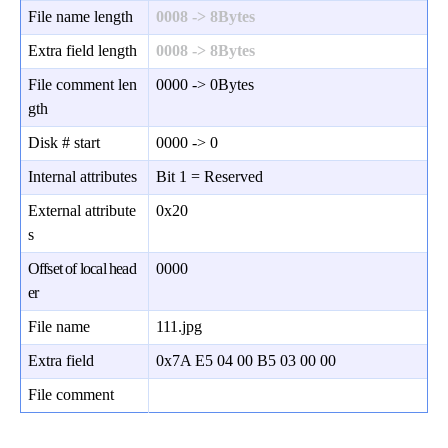
File name length
0008 -> 8Bytes
Extra field length
0008 -> 8Bytes
File comment len
0000 -> 0Bytes
gth
Disk # start
0000 -> 0
Internal attributes
Bit 1 = Reserved
External attribute
0x20
s
Offset of local head
0000
er
File name
111.jpg
Extra field
0x7A E5 04 00 B5 03 00 00
File comment