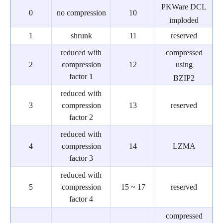
PKWare DCL
0
no compression
10
imploded
1
shrunk
11
reserved
reduced with
compressed
2
compression
12
using
factor 1
BZIP2
reduced with
3
compression
13
reserved
factor 2
reduced with
4
compression
14
LZMA
factor 3
reduced with
5
compression
15 ~ 17
reserved
factor 4
compressed