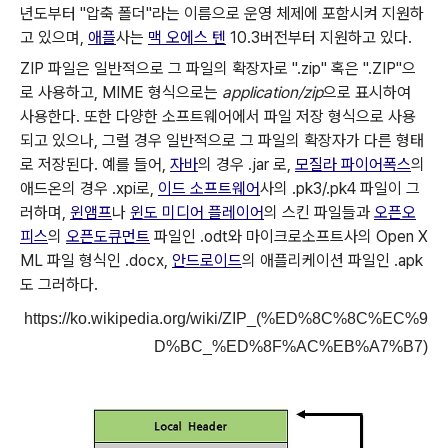
년도부터 "압축 폴더"라는 이름으로 운영 체제에 포함시켜 지원하
고 있으며,
애플
사는
맥 오에스 텐
10.3버전부터 지원하고 있다.
ZIP 파일은 일반적으로 그 파일의 확장자로 ".zip" 혹은 ".ZIP"으
로 사용하고, MIME 형식으로는
application/zip
으로 표시하여
사용한다. 또한 다양한 소프트웨어에서 파일 저장 형식으로 사용
되고 있으나, 그럴 경우 일반적으로 그 파일의 확장자가 다른 형태
로 저장된다. 예를 들어,
자바
의 경우 .jar 로,
모질라 파이어폭스
의
애드온의 경우 .xpi로,
이드 소프트웨어
사의 .pk3/.pk4 파일이 그
러하며,
윈앰프
나
윈도 미디어 플레이어
의 스킨 파일들과
오픈오
피스
의
오픈도큐먼트
파일인 .odt와 마이크로소프트사의 Open X
ML 파일 형식인 .docx,
안드로이드
의 애플리케이션 파일인 .apk
도 그러하다.
https://ko.wikipedia.org/wiki/ZIP_(%ED%8C%8C%EC%9
D%BC_%ED%8F%AC%EB%A7%B7)