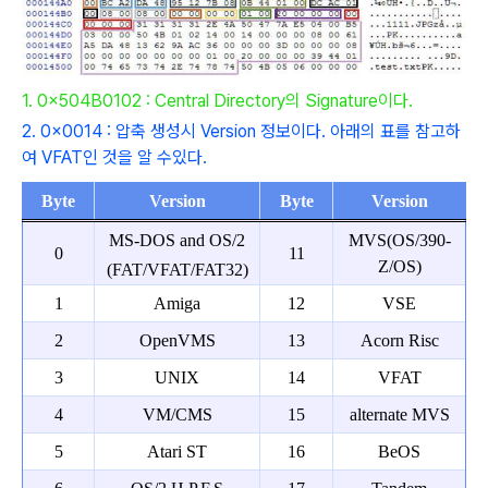
1. 0x504B0102 :
Central Directory의 Signature이다.
2. 0x0014 : 압축 생성시 Version 정보이다. 아래의 표를 참고하
여 VFAT인 것을 알 수있다.
Byte
Version
Byte
Version
MS-DOS and OS/2
MVS(OS/390-
0
11
Z/OS)
(FAT/VFAT/FAT32)
1
Amiga
12
VSE
2
OpenVMS
13
Acorn Risc
3
UNIX
14
VFAT
4
VM/CMS
15
alternate MVS
5
Atari ST
16
BeOS