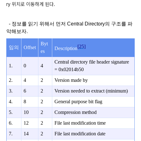
ry 위치로 이동하게 된다.
- 정보를 읽기 위해서 먼저 Central Directory의
구조를 파
악해보자.
Byt
[25]
임의
Offset
Description
es
Central directory file header signature
1.
0
4
= 0x02014b50
2.
4
2
Version made by
3.
6
2
Version needed to extract (minimum)
4.
8
2
General purpose bit flag
5.
10
2
Compression method
6.
12
2
File last modification time
7.
14
2
File last modification date