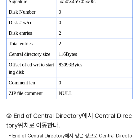
Signature
'\x50\x4b\x05\x06'.
Disk Number
0
Disk # w/cd
0
Disk entries
2
Total entries
2
Central directory size
116Bytes
Offset of cd wrt to start
83093Bytes
ing disk
Comment len
0
ZIP file comment
NULL
③ End of Central Directory에서 Central Direc
tory위치로 이동한다.
- End of Central Directory에서 얻은 정보로 Central Directo