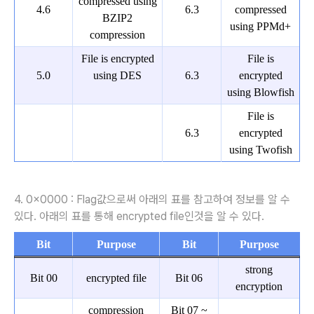
compressed using
4.6
6.3
compressed
BZIP2
using PPMd+
compression
File is encrypted
File is
5.0
using DES
6.3
encrypted
using Blowfish
File is
6.3
encrypted
using Twofish
4. 0x0000 : Flag값으로써 아래의 표를 참고하여 정보를 알 수
있다. 아래의 표를 통해 encrypted file인것을 알 수 있다.
Bit
Purpose
Bit
Purpose
strong
Bit 00
encrypted file
Bit 06
encryption
compression
Bit 07 ~