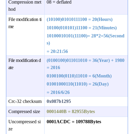
Compression met
08 = deflated
hod
File modification ti
(10100)01010111100 = 20(Hours)
me
10100(010101)11100 = 21(Minutes)
10100010101(11100)= 28*2=56(Second
s)
= 20:21:56
File modification d
(0100100)011011010 = 36(Year) + 1980
ate
= 2016
0100100(0110)11010 = 6(Month)
01001000110(11010) = 26(Day)
= 2016/6/26
Crc-32 checksum
0x087b1295
Compressed size
0001440B = 82955Bytes
Uncompressed si
0001ACDC = 109788Bytes
ze