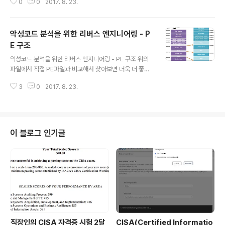
0
0
2017. 8. 23.
악성코드 분석을 위한 리버스 엔지니어링 - P
E 구조
글 내용
악성코드 분석을 위한 리버스 엔지니어링 - PE 구조 위의
파일에서 직접 PE파일과 비교해서 찾아보면 더욱 더 좋다.
PE파일 포맷이란?PE 포맷(Portable Executable)은 윈
3
0
2017. 8. 23.
도우 운영 체제에서 사용되는 실행 파일, DLL, object 코
드, FON 폰트 파일 등을 위한 파일 형식이다. PE 포맷은
윈도우 로더가 실행 가능한 코드를 관리하는데 필요한 정
보를 캡슐화한 데이터 구조체이다. 이것은 링킹을 위한 동
적 라이브러리 참조, API 익스포트와 임포트 테이블, 자원
이 블로그 인기글
관리 데이터 그리고 TLS 데이터를 포함한다. 윈도우 NT
운영체제에서, PE 포맷은 EXE, DLL, SYS (디바이스 드라
이버), 그리고 다른 파일 종류들에서 쓰인다. 통일 확장 펌
웨어 인터페이스 (EFI) 설명서는 PE가 ..
직장인의 CISA 자격증 시험 2달
CISA(Certified Informatio