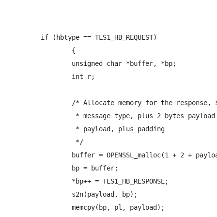
	if (hbtype == TLS1_HB_REQUEST)

		{

		unsigned char *buffer, *bp;

		int r;

		/* Allocate memory for the response, size is 1 byte

		 * message type, plus 2 bytes payload length, plus

		 * payload, plus padding

		 */

		buffer = OPENSSL_malloc(1 + 2 + payload + padding);

		bp = buffer;

		*bp++ = TLS1_HB_RESPONSE;

		s2n(payload, bp);
