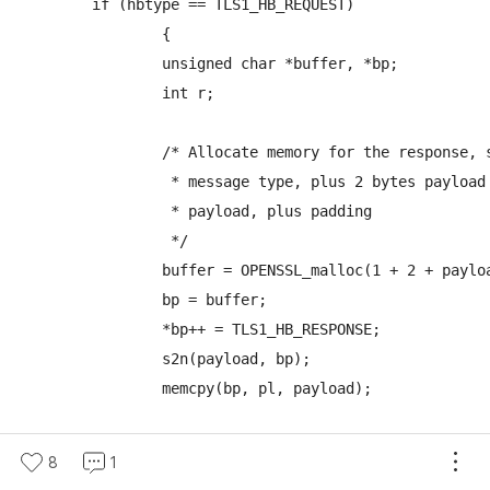
	if (hbtype == TLS1_HB_REQUEST)

		{

		unsigned char *buffer, *bp;

		int r;

		/* Allocate memory for the response, size is 1 byte

		 * message type, plus 2 bytes payload length, plus

		 * payload, plus padding

		 */

		buffer = OPENSSL_malloc(1 + 2 + payload + padding);

		bp = buffer;

		*bp++ = TLS1_HB_RESPONSE;

		s2n(payload, bp);

		memcpy(bp, pl, payload);
다음은 응답 데이터를 위한 메모리로 buffer에 1+ 2 + 1000 + 1
8
1
6이 확보된다.