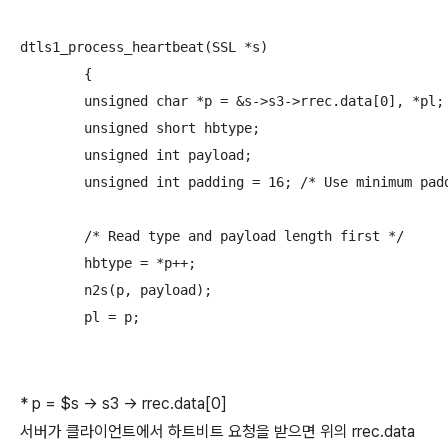
dtls1_process_heartbeat(SSL *s)

	{

	unsigned char *p = &s->s3->rrec.data[0], *pl;

	unsigned short hbtype;

	unsigned int payload;

	unsigned int padding = 16; /* Use minimum padding */

	/* Read type and payload length first */

	hbtype = *p++;

	n2s(p, payload);

	pl = p;

* p = $s -> s3 -> rrec.data[0]
서버가 클라이언트에서 하트비트 요청을 받으면 위의 rrec.data