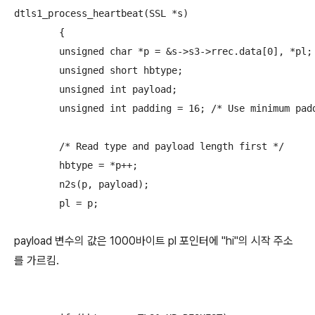
dtls1_process_heartbeat(SSL *s)

	{

	unsigned char *p = &s->s3->rrec.data[0], *pl;

	unsigned short hbtype;

	unsigned int payload;

	unsigned int padding = 16; /* Use minimum padding */

	/* Read type and payload length first */

	hbtype = *p++;

	n2s(p, payload);

payload 변수의 값은 1000바이트 pl 포인터에 "hi"의 시작 주소
를 가르킴.