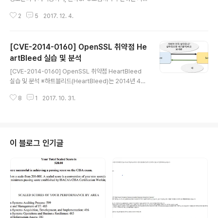
이 찾아내니까 정말 치밀치밀치밀하게 할거 아니면 그냥
입니다. 17년 12월 3일(일)에 부산구남중학교에서 시험치
냅두자,.,., 애드센스 수익이 내 주식마냥 떨어지네..ㅠㅠ 애
2
5
2017. 12. 4.
고 왔습니다. 시험이 오후에 치뤄져서 조금 일찍 가서 공부
드센스를 달았을..
했습니다.학교앞에 카페가 2개가 있기때문에 거기에서 공
부좀 하다가 들어가시면 될듯 싶습니다.지하철에서 내려서
[CVE-2014-0160] OpenSSL 취약점 He
2번 출구로 나오시면 앞에 카페있는데, 오르막길 올라 가
시면 학교 입구 근처에이디야외 카페 1개가 더 있습니다.
artBleed 실습 및 분석
글 내용
여기서 직전까지 공부하다가 들어가셔도 되겠습니다.시험
[CVE-2014-0160] OpenSSL 취약점 HeartBleed
을 치기전 보안서약서 같이 서약을 하는 내용이 있어서 그
실습 및 분석 ※하트블리드(HeartBleed)는 2014년 4월
런지 시험에 대한 정보가 다른 자격증보다찾기가 어려웠습
에 발견된 오픈 소스 암호화 라이브러리인 OpenSSL의
니다. 그래서 처음에 공부 방향을 잡기가 힘들었습니다.개
8
1
2017. 10. 31.
소프트웨어 버그이다. 발표에 따르면, 인증 기관에서 인증
인정보보호 바이블 CPPG PIMS책을 구하..
받은 안전한 웹 서버의 약 17%(약 50만대)가 이 공격으로
개인키, 세션 쿠키 및 암호를 훔칠 수 있다고 하였다.Open
SSL은 네트워크를 통한 데이터 통신에 쓰이는 프로토콜인
TLS와 SSL의 오픈 소스 구현판이다. C언어로 작성되어
이 블로그 인기글
있는 중심 라이브러리 안에는, 기본적인 암호화 기능 및 여
러 유틸리티 함수들이 구현되어있다. 거의 모든 버전의 유
닉스 계열 운영체제 및 OpenVMS, 윈도우에서 사용할 수
있다.하트블리드(HeartBleed)가 발생하는 부분..