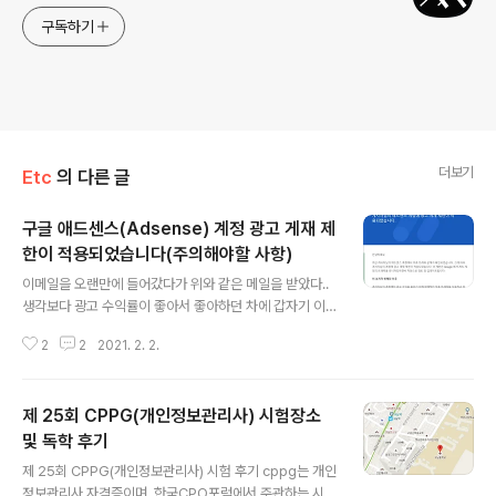
구독하기
더보기
Etc
의 다른 글
구글 애드센스(Adsense) 계정 광고 게재 제
한이 적용되었습니다(주의해야할 사항)
글 내용
이메일을 오랜만에 들어갔다가 위와 같은 메일을 받았다..
생각보다 광고 수익률이 좋아서 좋아하던 차에 갑자기 이
런 이메일을 받아서 당황스럽다.. 메일에 보면 이 조치가 취
2
2
2021. 2. 2.
해진 이유 중에 내가 했던 내용이 있다..ㅎㅎ..ㅋㅋ..ㅈㅅ..!!
왜냐면 내가 광고를 몇번 클릭했었거든.,,,, 그래서 정지를
당한거 같다. 역시 구글은 만만하게 볼 상대가 아니었다. 왠
제 25회 CPPG(개인정보관리사) 시험장소
지 정지당할거 같아서 IP다르게 접근하거나, 다른 환경에
서 접근하고 그랬는데 그걸 귀신 같이 잡아냈다. 앞으로는
및 독학 후기
글 내용
안해야겠다. 혹시나 구글 애드센스 달아놓고 수익을 위해
제 25회 CPPG(개인정보관리사) 시험 후기 cppg는 개인
블로그 주인이 클릭하는 일은 없도록 하자. 구글은 귀신같
정보관리사 자격증이며, 한국CPO포럼에서 주관하는 시험