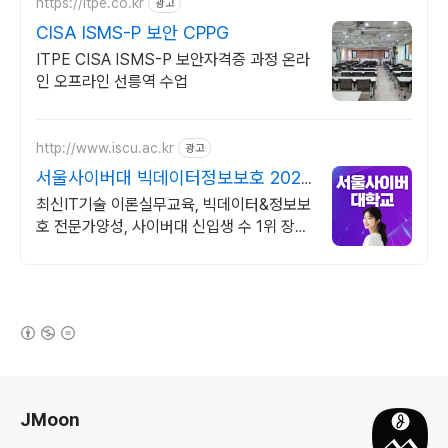
https://itpe.co.kr
광고
CISA ISMS-P 보안 CPPG
ITPE CISA ISMS-P 보안자격증 과정 온라
인 오프라인 선릉역 수업
http://www.iscu.ac.kr
광고
서울사이버대 빅데이터정보보호 2026
가을학기 신편입생
최신IT기술 이론실무교육, 빅데이터&정보보
호 전문가양성, 사이버대 신입생 수 1위 장학
금 지급 1위, 학사 석사 박사 온라인복수학위
까지
(새창열림)
로그 정보
JMoon