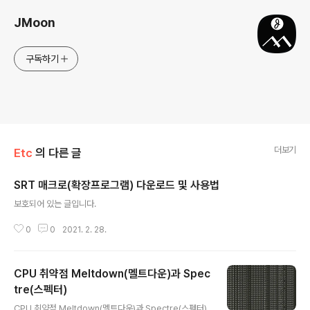
JMoon
구독하기
더보기
Etc
의 다른 글
SRT 매크로(확장프로그램) 다운로드 및 사용법
글 내용
보호되어 있는 글입니다.
0
0
2021. 2. 28.
CPU 취약점 Meltdown(멜트다운)과 Spec
tre(스펙터)
글 내용
CPU 취약점 Meltdown(멜트다운)과 Spectre(스펙터)