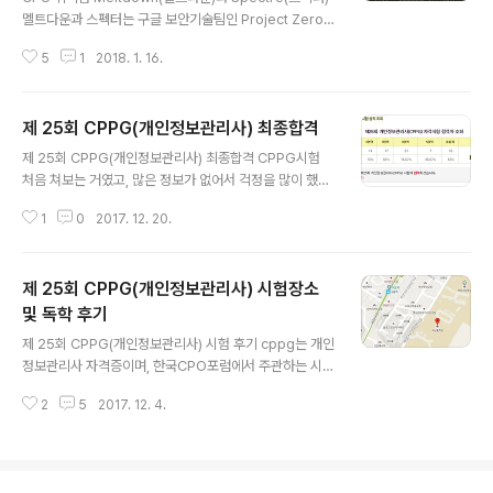
멜트다운과 스펙터는 구글 보안기술팀인 Project Zero
제인 혼 수석연구원과 오스트리아 그라츠 공과대학, 업계
5
1
2018. 1. 16.
의 보안 전문가들에 의해 발견되었다.구글은 2017년 6월
1일경에 인텔, AMD, ARM등 주요 CPU 제조사에게 이 버
그의 존재를 알려주었다. 공개되기 전 패치를 통하여 조치
제 25회 CPPG(개인정보관리사) 최종합격
를 취할 수 있도록 하기 위함이다. 이후 1월 3일 Project
글 내용
Zero 블로그를 통해 해당 버그를 공개하였다.유형1 boun
제 25회 CPPG(개인정보관리사) 최종합격 CPPG시험
ds check bypass (경계검사 우회) CVE-2017-575
처음 쳐보는 거였고, 많은 정보가 없어서 걱정을 많이 했지
3 유형2 branch target injection (분기표적 주입)CVE
만, 한번에 붙어서 기분이 좋군요.1영역과 5영역에서 과락
-2017-5715 유형3 rogue data cache load (불량데
1
0
2017. 12. 20.
의 위험이 있었지만 나머지 영역이 캐리해서 통과할 수 있
이터캐시 적재..
었네요.문제 수가 많아서 가체점하기도 어렵고, 문제의 답
을 마킹했는데 애매모호한 것도 많아서 여러모로 결과를
제 25회 CPPG(개인정보관리사) 시험장소
예측하기 힘든 시험이었습니다. 그래도 턱걸이지만 좋은
결과가 나와서 좋았습니다.CPPG를 준비하면서 개인정보
및 독학 후기
글 내용
관련된 법을 알게되었고, 전체적인 흐름을 파악하는데 많
제 25회 CPPG(개인정보관리사) 시험 후기 cppg는 개인
은 도움이 되었습니다.공부방법 및 자세한 후기는 아래의
정보관리사 자격증이며, 한국CPO포럼에서 주관하는 시험
링크를 참고해주세요.http://jmoon.co.kr/166?catego
입니다. 17년 12월 3일(일)에 부산구남중학교에서 시험치
ry=636031
2
5
2017. 12. 4.
고 왔습니다. 시험이 오후에 치뤄져서 조금 일찍 가서 공부
했습니다.학교앞에 카페가 2개가 있기때문에 거기에서 공
부좀 하다가 들어가시면 될듯 싶습니다.지하철에서 내려서
2번 출구로 나오시면 앞에 카페있는데, 오르막길 올라 가