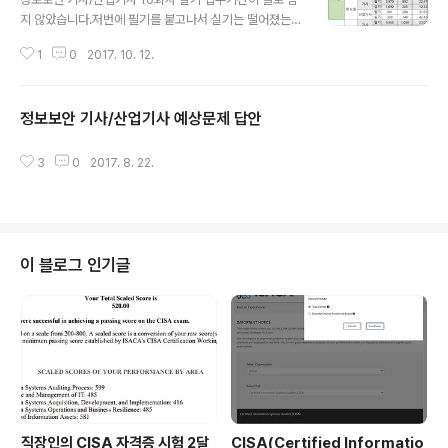
지 않았습니다.저번에 필기를 붙고나서 실기는 떨어졌는
데, 이번에 실기를 신청할까 말까 고민했습니다.9회차 기사
1
0
2017. 10. 12.
실기때 난이도가 생각한 것보다 쉽게나와서 합격률이 높겠
다 싶었는데 생각외로 합격률이 높지가 않았습니다.그래서
9회차 실기를 보는 걸로...9회동안 기사 실기 평균 합격률
정보보안 기사/산업기사 예상문제 답안
은 9.53%인데 9회차 실기는 6.73%로 10회차때는 조금
글 내용
더 쉽게 나올 가능성이 있어보이네요.2014년도 3회차때
실기 합격률이 6%대였을 때 그 다음회차 합격률이 17%
3
0
2017. 8. 22.
입니다. 이번에도 비슷하게 따라갈거라 봅니다. 대략 기사
는 10%내외의 합격률을 산업기사는 30%내외의 합격률
을 목표로 문제를 내고있어보이는 만큼 쉽게나올듯 싶습니
다. 넣어두었던 기사책을 꺼내서 공부를 ..
이 블로그 인기글
직장인의 CISA 자격증 시험 2달
CISA(Certified Informatio