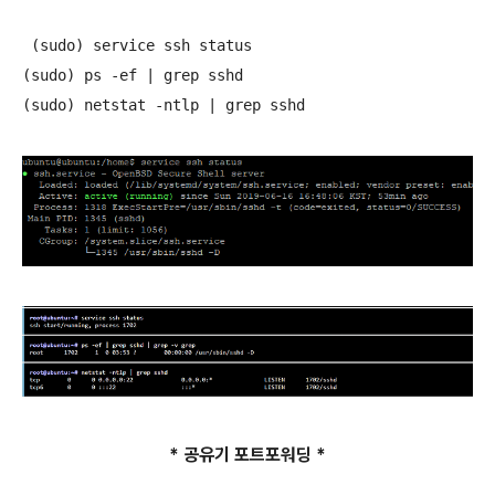
 (sudo) service ssh status

(sudo) ps -ef | grep sshd

* 공유기 포트포워딩 *