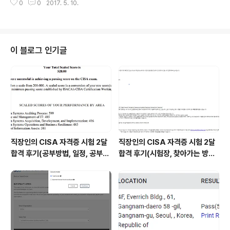
용으로 많이쓰는 CentOS, 라즈베리파이 전용 Raspian,
0
0
2017. 5. 10.
w/ 부분에Options Indexes FollowSymLinks Multi
윈도우 10 IoT 등을 고려..
Views AddType application/x-httpd-php .php .j
sp추가 후/etc/init.d/apache2 restart test.php와 te
st가 똑같은 것이 실행되는 것을 확인 가능
이 블로그 인기글
직장인의 CISA 자격증 시험 2달
직장인의 CISA 자격증 시험 2달
합격 후기(공부방법, 일정, 공부시
합격 후기(시험장, 찾아가는 방법,
간 등)
시험 후기 등)