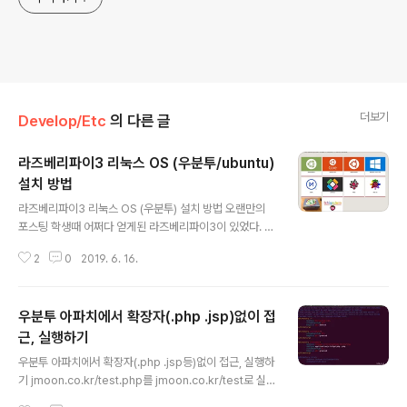
더보기
Develop/Etc
의 다른 글
라즈베리파이3 리눅스 OS (우분투/ubuntu)
설치 방법
글 내용
라즈베리파이3 리눅스 OS (우분투) 설치 방법 오랜만의
포스팅 학생때 어쩌다 얻게된 라즈베리파이3이 있었다. 항
상 라즈베리파이3으로 뭔가를 해보고싶다.. 라고 생각만했
2
0
2019. 6. 16.
지 이러저러한 이유로 계속 안하고 있었다.(귀찮아서)그러
다가 라즈베리파이3에 마인크래프트 서버를 올리고, 개인
개발서버로 쓰자! 라고 생각해서 오늘 추진하게 되었다. (결
우분투 아파치에서 확장자(.php .jsp)없이 접
과적으로 라즈베리파이3에 마인크래프트 서버를 올렸으
나, 쾌적한 서버가 아니어서 비추) 라즈베리파이3 OS 종
근, 실행하기
글 내용
류 및 선택 라즈베리파이3을 쓰기로 마음먹고, 제일 먼저
우분투 아파치에서 확장자(.php .jsp등)없이 접근, 실행하
했던 고민은 어떤 운영체제를 사용할 것인가? 였다.기존에
기 jmoon.co.kr/test.php를 jmoon.co.kr/test로 실행
쓰던 우분투(서버), 우분투(데스크탑), 우분투(마테), 서버
하는 방법 /etc/apache2/apach2.conf에서 /var/ww