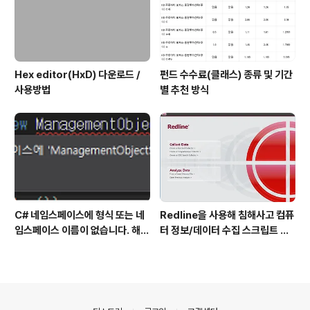
Hex editor(HxD) 다운로드 /
펀드 수수료(클래스) 종류 및 기간
사용방법
별 추천 방식
C# 네임스페이스에 형식 또는 네
Redline을 사용해 침해사고 컴퓨
임스페이스 이름이 없습니다. 해결
터 정보/데이터 수집 스크립트 작
방법
성 방법
의안내