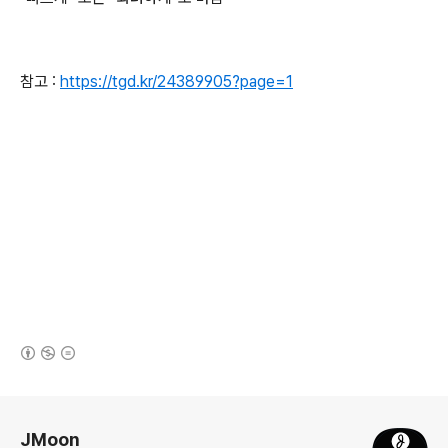
참고 :
https://tgd.kr/24389905?page=1
(새창열림)
로그 정보
JMoon