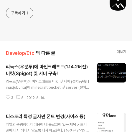
구독하기
더보기
Develop/Etc
의 다른 글
리눅스(우분투)에 마인크래프트(1.14.2버전)
버킷(Spigot) 및 서버 구축!
글 내용
리눅스(우분투)에 마인크래프트 버킷 및 서버 (설치)구축! l
inux(ubuntu)에 minecraft bucket 및 server (설치)
구축! 일정시간이 지나면 마인크래프트가 하고 싶어진다.
3
6
2019. 6. 16.
롤이나 오버워치 등 경쟁하는 게임이 아니어서 아무 생각
없이 하기 좋은 게임이면서, 힐링을 하고 싶어서 해지는 것
같기도 하다. (스트레스 받는건 다른 겜에 비해 덜하긴 하지
티스토리 특정 글자만 폰트 변경(사이즈 등)
만 있긴 함) 그래서 마인크래프트를 하기 위해 서버를 구축
글 내용
하기로 했다! 원래 동아리 서버로 구축을 했는데...이제 쓸
개발의 똥멍청이가 다음에 내 블로그에 있는 제목 폰트 바
수 없는 상황이다보니 다른 방법을 강구했어야 했다. 예전
꿀때 다시 헤매지 않도록 다시 메모한다. ( 닝겐은 망각의