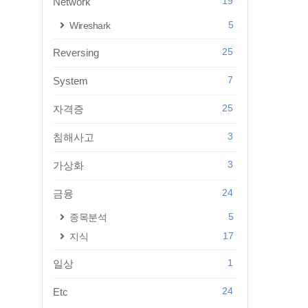
19
Network
5
Wireshark
25
Reversing
7
System
25
자격증
3
침해사고
3
가상화
24
금융
5
종목분석
17
지식
1
일상
24
Etc