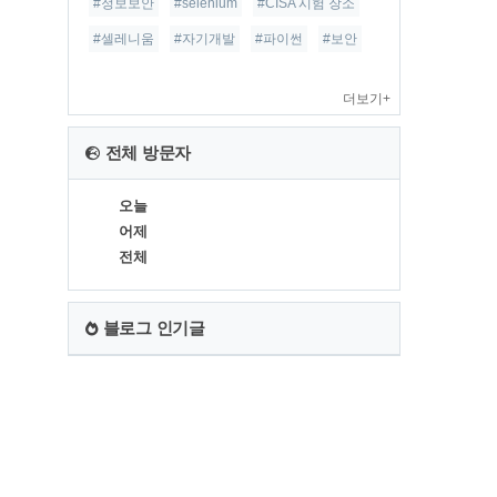
#정보보안
#selenium
#CISA 시험 장소
#셀레니움
#자기개발
#파이썬
#보안
더보기+
전체 방문자
오늘
어제
전체
블로그 인기글