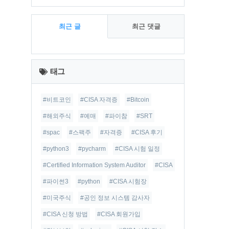
최근 글
최근 댓글
최
근
태그
글
#비트코인
#CISA 자격증
#Bitcoin
#해외주식
#예매
#파이참
#SRT
#spac
#스팩주
#자격증
#CISA 후기
#python3
#pycharm
#CISA 시험 일정
#Certified Information System Auditor
#CISA
#파이썬3
#python
#CISA 시험장
#미국주식
#공인 정보 시스템 감사자
#CISA 신청 방법
#CISA 회원가입