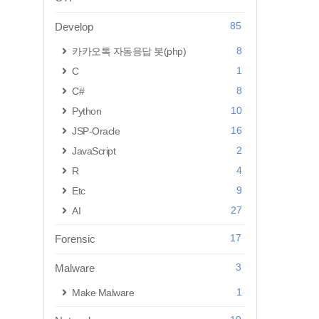
85
Develop
8
카카오톡 자동응답 봇(php)
1
C
8
C#
10
Python
16
JSP-Oracle
2
JavaScript
4
R
9
Etc
27
AI
17
Forensic
3
Malware
1
Make Malware