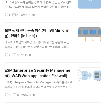
Hub1계층으로써 들어온 정보가 나갈 수 있는 곳으로 전부
보낸다. SwitchHub와 다르게 들어온 정보를 특정한 곳으
로만 보낼 수 있다. 스위치 포트 속도가 1Gb/s라고 하면
1
0
2016. 8. 10.
내부에 있는 처리장치는 4Gb/s가 되어야 최대 부하가 걸
렸을때 원래의 속도를 낼 수 있다.
보안 관제 센터 구축 방식(미러링[Mirrorin
g], 인라인[In Line])
글 내용
네트워크 보안의 외부망과 내부 네트워크를 구분해 주는
방화벽으로 1차적으로 필터링, 2차적으로 IDS를 통해 공
격을 탐지한다.또한 IDS를 통해 트래픽을 모니터링 하는
2
0
2016. 8. 10.
방법으로 미러링 방식과 인라인 방식이 있다. 1. 미러링 방
식(Mirroring)미러링 방식은 TAP 장비나 네트워크 장비
의 미러닝 포트 기능을 설정하여 네트워크 트래픽의 복사
ESM(Enterprise Security Manageme
본을 모니터링 하는 방식 TAP장비란 Network상의 한 구
간에 이동하는 Packet Data를 복사하여 Monitor 장비
nt), WAF(Web application Firewall)
글 내용
로 보내주는 역할을 하는 가장 기본적인 TAP, UTP TAP,
ESM(Enterprise Security Management)기본적으로
Fiber TAP, WAN용 TAP의 종류가 있다. 포트 미러링은
방화벽, IDS/IPS등에서 발생되는 네트워크 이벤트는 ES
네트워크 스위치의 어떤 한 포트에서 보이는 모든 네트워
M이라 불리우는 통합 보안 관리 솔루션을 통해 효과적으
크 패킷 혹은 전체 VLAN의 모든 패킷들을 다른 모니터링
0
0
2016. 8. 11.
로 관리 할 수 있다. ESM은 방화벽, IPS/IDS 이외에 VPN.
..
Server, Router까지 상호 연동되어 다양한 보안 위협에
대해 사전, 사후 대응하도록 관리되어 있으며, 체계화된 프