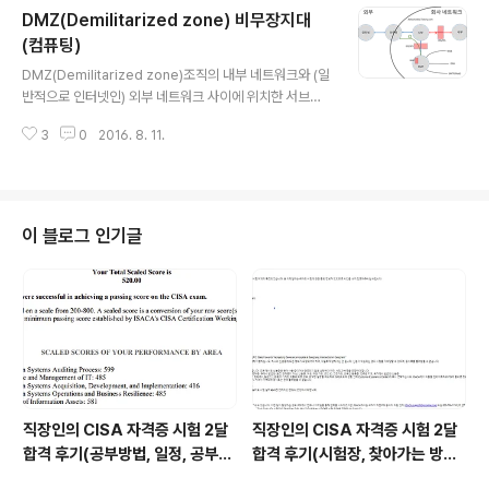
DMZ(Demilitarized zone) 비무장지대
로세스를 통해 위협으로 부터 보호 할 수 있다. - 다수의 보
안 시스템을 관리 할 수 있는 보안 솔루션- 방화벽, IDS, IP
(컴퓨팅)
글 내용
S, VPN 등 보안 시스템, 서버, 네트워크 장비를 상호 연동
DMZ(Demilitarized zone)조직의 내부 네트워크와 (일
해서 보안 시스템을 효율적으로 운영할 수 있도록 해줌- 각
반적으로 인터넷인) 외부 네트워크 사이에 위치한 서브넷
종 보안 장비에서 발생한 이벤트 수집, 관리, 경보 대응 등
이다. 내부 네트워크와 외부 네트워크가 DMZ로 연결할 수
을 통합하여 관리- 보안 사..
3
0
2016. 8. 11.
있도록 허용하면서도, DMZ 내의 컴퓨터는 오직 외부 네트
워크에만 연결할 수 있도록 한다는 점이다. 즉 DMZ 안에
있는 호스트들은 내부 네트워크로 연결할 수 없다. 이것은
DMZ에 있는 호스트들이 외부 네트워크로 서비스를 제공
하면서 DMZ 안의 호스트의 침입으로부터 내부 네트워크
이 블로그 인기글
를 보호한다. 내부 네트워크로 불법적 연결을 시도하는 외
부 네트워크의 누군가가 있다면, DMZ는 그들에게 막다른
골목이 된다.DMZ는 일반적으로 메일서버, 웹서버, DNS
서버와 같이 외부에서 접근되어야 할 필요가 있는 서버들
을 위해 사용된다.외부 네..
직장인의 CISA 자격증 시험 2달
직장인의 CISA 자격증 시험 2달
합격 후기(공부방법, 일정, 공부시
합격 후기(시험장, 찾아가는 방법,
간 등)
시험 후기 등)