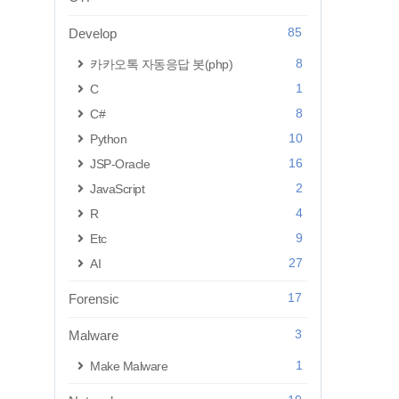
85
Develop
8
카카오톡 자동응답 봇(php)
1
C
8
C#
10
Python
16
JSP-Oracle
2
JavaScript
4
R
9
Etc
27
AI
17
Forensic
3
Malware
1
Make Malware