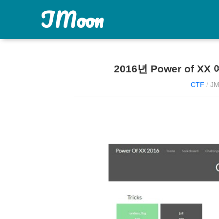
JMoon
2016년 Power of XX 
CTF
/
JM