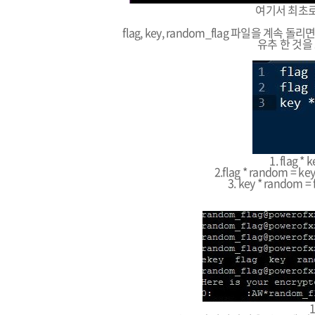
여기서 최초로 
flag, key, random_flag 파일을 계
유추 한 것을
1. flag 
2.flag * random =
3. key * random
1