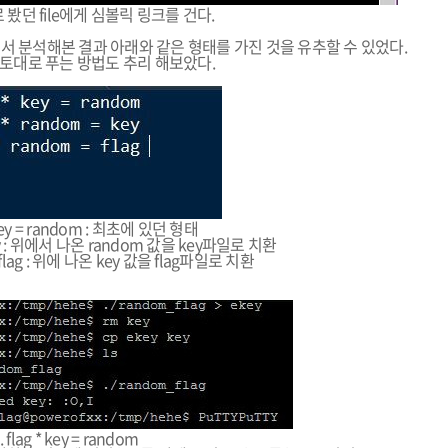
봤던 file에게 심볼릭 링크를 건다.
속 돌리면서 분석해본 결과 아래와 같은 형태를 가진 것을 유추할 수 있었다.
 토대로 푸는 방법도 추리 해보았다.
* key = random : 최초에 있던 형태
 key : 위에서 나온 random 값을 key파일로 치환
 = flag : 위에 나온 key 값을 flag파일로 치환
. flag * key = random