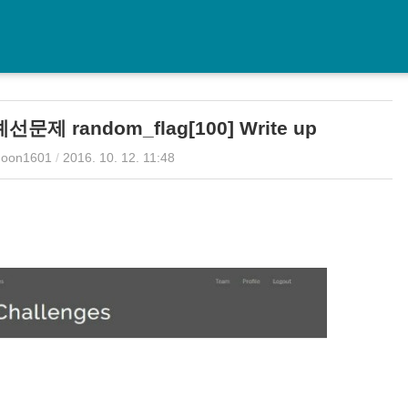
예선문제 random_flag[100] Write up
oon1601
/
2016. 10. 12. 11:48