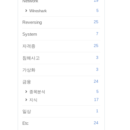
19
Network
5
Wireshark
25
Reversing
7
System
25
자격증
3
침해사고
3
가상화
24
금융
5
종목분석
17
지식
1
일상
24
Etc