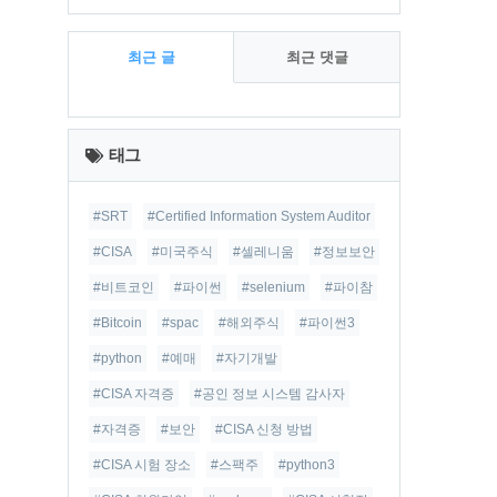
최근 글
최근 댓글
최
근
태그
글
#SRT
#Certified Information System Auditor
#CISA
#미국주식
#셀레니움
#정보보안
#비트코인
#파이썬
#selenium
#파이참
#Bitcoin
#spac
#해외주식
#파이썬3
#python
#예매
#자기개발
#CISA 자격증
#공인 정보 시스템 감사자
#자격증
#보안
#CISA 신청 방법
#CISA 시험 장소
#스팩주
#python3