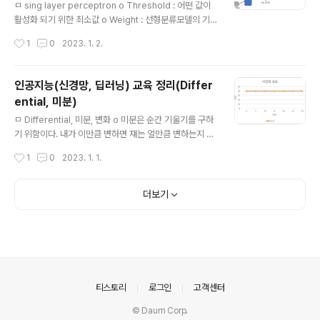
수는 sigmoid 함수이다. 아웃풋이 무한대에서 가능하기
ㅁ sing layer perceptron o Threshold : 어떤 값이
떄문이다. ㅁ Artificial Modeling o 구조 : 각 뉴런을 상
활성화 되기 위한 최소값 o Weight : 선형분류모델의 기
호연결 o 신경망 구조에서 어떤 부분이 학습이 되는 것일
울기 o Bias : 선형분류를 위한 직선의 절편 o Neuron :
작성시간
1
0
2023. 1. 2.
까? o 학습은 어떻게 일어나는 것일까? ..
인공신경망의 가장 작은 요소 o Epoch : 전체 데이터를 한
번 학습했을때 1 Epoch o 아래의 그림 그대로 신경망과
딥러닝에도 설명이 들어간다. - $$ F(x) = W_0X_0 + W
인공지능(신경망, 딥러닝) 교육 정리(Differ
_1X_1 + W_2X_2 + W_3X_3 .... $$ - 위의 식은 범위
ential, 미분)
가 무한대 인데 어떻게 퍼셉트론은 이진분류가 나올 수 있
글 내용
는 것인가? - Activation Function = f 인 활성함수를 써
ㅁ Differential, 미분, 변화 o 미분은 순간 기울기를 구하
서 이진분류로 나온다. - 여기서 쓰는 활성함수는 Step fu
기 위함이다. 내가 이만큼 변하면 쟤는 얼만큼 변하는지 알
nction을 쓴다. - 무한대가 나오는 아..
기 위해 - 하나의 변화가 다른 하나에 어떤 영향을 끼치는
작성시간
1
0
2023. 1. 1.
가? - 시간에 변화에 따른 자동차 속도의 변화, 일조량에 따
른 수확량의 변화. - 상수는 변하지 않는 값이기 때문에 바
뀌는 값을 찾는 미분에서는 안써먹히니 버리는 것이다. ㅁ
더보기
자동차 예제 o 시간에 따라 속도의 변화가 없는 경우 - s =
40 - 시간의 변화에 따라 속도는 어떻게 변하는가? 0이다.
o 일정한 비율로 증가 - 속도가 일정한 비율로 증가 - s =
40 + t o 정지상태에서 차량 출발 - 어떤 순간에 속도의
변화율은 얼마인가? - 국선에서는 어떻게 적용 되는 것인
가? - s = t^2 - 위의 표에서 ..
의안내
티스토리
로그인
고객센터
© Daum Corp.