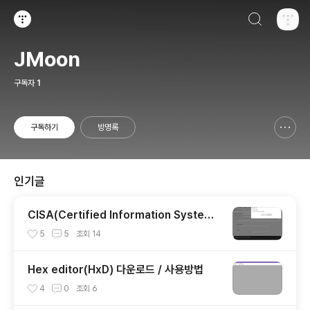
검색하기
티스토리
JMoon
구독자
1
구독하기
방명록
신고하기 레이어
열기
인기글
CISA(Certified Information System
Auditor) 자격증 시험 신청/접수(응시료) 방
5
5
조회
14
법 및 시험 일정 확인(23년)
Hex editor(HxD) 다운로드 / 사용방법
4
0
조회
6