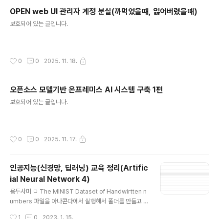
OPEN web UI 관리자 계정 분실(까먹었을때, 잃어버렸을때)
글 내용
보호되어 있는 글입니다.
작성시간
0
0
2025. 11. 18.
오픈소스 모델기반 온프레미스 AI 시스템 구축 1편
글 내용
보호되어 있는 글입니다.
작성시간
0
0
2025. 11. 17.
인공지능(신경망, 딥러닝) 교육 정리(Artific
ial Neural Network 4)
글 내용
용두사미 ㅁ The MINIST Dataset of Handwirtten n
umbers 파일을 아나콘다에서 실행해서 폴더를 만들고 거
기에 데이터를 업로드를 한다. 그리고 파일을 해당 폴더가
작성시간
1
0
2023. 1. 15.