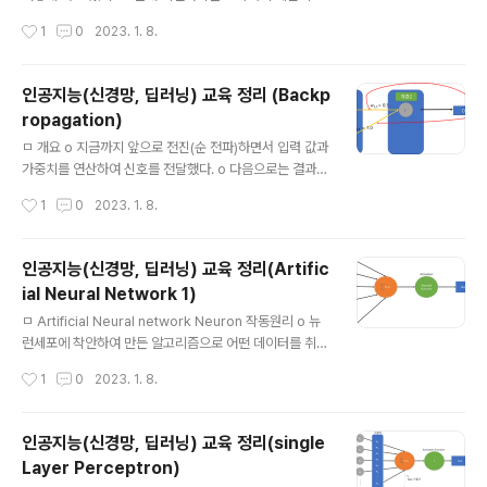
습중에 언제 저기로 빠지는지 알수가 없다. o 포화상태를
다. o 오차는 가중치를 조절해 가는데 아주 중요한 지표이
작성시간
1
0
2023. 1. 8.
20년간 해소를 못했고, 포화상태를 막..
다. o 신경망의 오차 - 단순한 선형 분류자가 아니다. - 각
노드에 입력과 갖우치를 곱하고 합한 후 활성함수를 통과 -
각각의 노드를 연결하는 가중치의 업데이트는 정교한 계산
인공지능(신경망, 딥러닝) 교육 정리 (Backp
이 필요하다. o 그렇다면 가중치는 계산이 가능한가? - 각
ropagation)
각의 노드를 연결하는 가중치는 서로 연결이 되어 잇다. -
글 내용
하나를 수정하면 나머지 노드의 가중치가 모두 영향을 받
ㅁ 개요 o 지금까지 앞으로 전진(순 전파)하면서 입력 값과
는다. - 대수학적인 접근이 어렵다. - 그래서 완전탐색(블
가중치를 연산하여 신호를 전달했다. o 다음으로는 결과값
루트포스)으로 해보면 500개의 노드를 가지는 3계층 신
에 대해 target 값과 모델의 결과 값을 비교해 오차를 계산
작성시간
1
0
2023. 1. 8.
경망으로 예시로할때 총 5억 가지에 대해 테스트하는데,
o 오차를 이용해 가중치를 업데이트하여 모델을 정교하게
하나의 조합 연산..
개선할 수 있지 않을까? o 그리고 Backpropagation이
지만 앞에 왠만하면 Error를 붙여서 Error Backpropag
인공지능(신경망, 딥러닝) 교육 정리(Artific
ation이라고 하자. o 그렇다면 하나이상 입력값이 왔을 때
ial Neural Network 1)
어떻게 에러를 전달할 것인가? - 그냥 1/n 하여 균등 전달
글 내용
하는 방법도 있고, - 가중치(Weight)에 비례하여 전달하
ㅁ Artificial Neural network Neuron 작동원리 o 뉴
는 방법이 있다. 가중치가 크면 클수록 영향이 크니까 에러
런세포에 착안하여 만든 알고리즘으로 어떤 데이터를 취합
도 많이 반영해야 하는 것이 아닌가? 라는 접근법이라고 보
하고 그 값을 활성함수에 넣어서 0과 1의 활성함수로 도출
작성시간
1
0
2023. 1. 8.
면 될 것이다. w11와 w21의 가중치에 ..
한다. o 퍼셉트론에서는 step함수를 활성함수를 사용했
다. 하지만 step 함수는 인공신경망에서 사용할수가 없다.
o 퍼셉트론에서는 step함수를 활성함수를 사용했다. 하지
인공지능(신경망, 딥러닝) 교육 정리(single
만 step 함수는 인공신경망에서 사용할수가 없다. - 0과 1
Layer Perceptron)
밖에 안나오기 떄문에 o 흔히들 가장 기본적으로 쓰는 함
글 내용