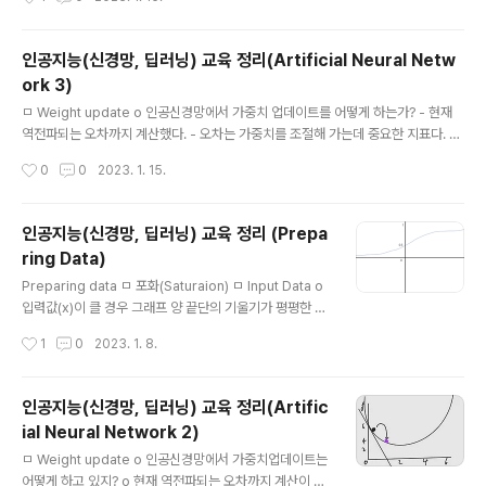
있는 폴더에서 notebook을 실행하고 아래의 내용을 실
행하면 100이 나온다. 출력값의 범위는 활성함수의 출력
범위에 있어야한다. 로지스틱 함수의 범위 => 0.0 ~ 1.0(실
인공지능(신경망, 딥러닝) 교육 정리(Artificial Neural Netw
제론 양 끝단에 도달할 수없다. 결과값은 출력이 어떻게되
ork 3)
어야하는가? 이미지로출력? 28 x 28 = 784개의 출력노
글 내용
드 필요한것인가? 이미지를 분류해 정확한 클래스에 할당
ㅁ Weight update o 인공신경망에서 가중치 업데이트를 어떻게 하는가? - 현재
하는 것이 목표다. 0 ~ 9 까지 총 10개의 출력 노드에 각각
역전파되는 오차까지 계산했다. - 오차는 가중치를 조절해 가는데 중요한 지표다. -
결과 값 할당 https://colab.research.google.com G
신경망의 오차는 단순한 선형 분류자가 아니다. - 각 노드에 입력과 가중치를 곱하고
작성시간
0
0
2023. 1. 15.
oogle Colaborato..
합한 후 활성함수를 통과한다. - 각각의 노드를 연결하는 가중치의 업데이트는 정교
한 계산이 필요하다. ㅁ 단계별 신경망 만들기 o 구조 - 초기화(입력,은닉,출력노드
수 결정) - 학습(학습을 통해 가중치 업데이트) - 질의(연산 후 출력 노드에 결과 전
인공지능(신경망, 딥러닝) 교육 정리 (Prepa
달) - 입력 데이터를 받을때 0 부터 1사이의 작은 값을 쓰는데, 범위 안네 들어올 수
ring Data)
있또록 데이터를 바꾸고 학습해야한다. - 데이터셋이 있으면 첫번째 데이터셋을 받
글 내용
아서 가중치를 받고 sigmoid하..
Preparing data ㅁ 포화(Saturaion) ㅁ Input Data o
입력값(x)이 클 경우 그래프 양 끝단의 기울기가 평평한 형
태가 된다 o 가중치의 변화는 활성함수의 기울기에 영향을
작성시간
1
0
2023. 1. 8.
받는다. o 신경망의 한계로 변화값이 너무 작아져서 변화
가 나오지 않는다. - 양 끝단에 들어가면 업데이트가 안되
는 것을 포화라고 한다. o 기울기가 작아져 학습이 제한되
인공지능(신경망, 딥러닝) 교육 정리(Artific
는 것. o 입력 시 입력 값(x값)을 작게 유지 해야함 o 가중
ial Neural Network 2)
치를 너무 작게 만들어도 정확도를 잃어버림 o 입력 값을
글 내용
0.0 ~ 1.0 사이의 값이 오도록 조정 o 0.01같은 작은 값을
ㅁ Weight update o 인공신경망에서 가중치업데이트는
더해 입력이 0이 들어오는 것을 막기도함 o 이 문제는 학
어떻게 하고 있지? o 현재 역전파되는 오차까지 계산이 된