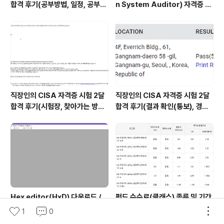
합격 후기(공부방법, 일정, 공부시
n System Auditor) 자격증 시
간 등)
험 신청/접수(응시료) 방법 및 시
험 일정 확인(23년)
직장인의 CISA 자격증 시험 2달
직장인의 CISA 자격증 시험 2달
합격 후기(시험장, 찾아가는 방법,
합격 후기(결과 확인(통보), 경력
시험 후기 등)
산정 신청, 자격증 신청 등)
Hex editor(HxD) 다운로드 /
펀드 수수료(클래스) 종류 및 기간
사용방법
별 추천 방식
1
0