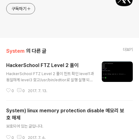
구독하기
더보기
System
의 다른 글
HackerSchool FTZ Level 2 풀이
글 내용
HackerSchool FTZ Level 2 풀이 힌트 확인 level1과
동일하게 level3 찾고/usr/bin/edtior로 실행 실행 되고
콜론(:)을 누르고 !/bin/bash편집창에서 !로 순간적으로
0
0
2017. 7. 13.
편집기에서 아닌 bash에서 명령어를 실행 시킬 수 있음따
라서 !/bin/bash를 넣음으로써 setuid로 인해 level3으
로 쉘이 실행 됨. level3이 됨.
System) linux memory protection disable 메모리 보
호 해제
글 내용
보호되어 있는 글입니다.
0
0
2017. 7. 6.