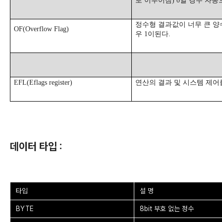
로 이루어짐
) 0
일 경우 자동
정수형 결과값이 너무 큰 양
OF(Overflow Flag)
우
1
이된다
.
EFL(Eflags register)
연산의 결과 및 시스템 제어
데이터 타입 :
타입
설 명
BYTE
8bit 부호 없는 정수