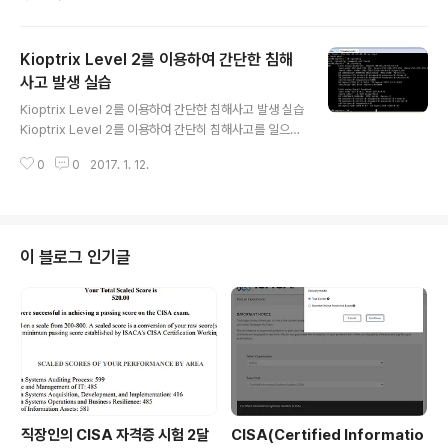
Kioptrix Level 2를 이용하여 간단한 침해
사고 발생 실습
글 내용
Kioptrix Level 2를 이용하여 간단한 침해사고 발생 실습
Kioptrix Level 2를 이용하여 간단히 침해사고를 일으켜
보는 실습을 해볼 것이다. 먼저 Kioptrix Level2 이미지
0
0
2017. 1. 12.
를 구하여 가상머신에 올린다. 위의 ip주소가 나와야 한다.
그리고 위의 ip주소로 브라우져에서 실행하면 위의 화면이
나오는 것을 알 수 있다. 여기선 sql injection이 된다. ad
min // 1 'or' 1=1 -- sql이 제대로 되었다면 위의 화면이
뜨는 것을 확인 할 수 있다. 저 빈칸은 ping명령어가 적용
이 블로그 인기글
되고 세미콜론(;)을 통하여 다중 명령이 가능하게 된다. 다
양한 명령어를 통하여 서버에 대한 정보를 유추할 수 있다.
이제 로컬로 돌아와서 리버스 커넥션을 위하여 준비를 해
보자. nc.e..
직장인의 CISA 자격증 시험 2달
CISA(Certified Informatio