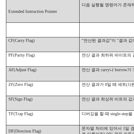
다음 실행될 명령어가 존재
Extended Instruction Pointer
CF(Carry Flag)
“
연산된 결과값
”
이
“
결과 값
PF(Parity Flag)
연산 결과 최하위 바이트의
AF(Adjust Flag)
연산 결과
carry
나
borrow
가
ZF(Zero Flag)
연산 결과가
0
일 때 세트
(1)
SF(Sign Flag)
연산 결과 최상위 비트의 값
TF(Trap Flag)
디버깅을 할 때
single-step
을
문자열 처리에 있어서
1
일 
DF(Direction Flag)