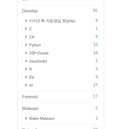
85
Develop
8
카카오톡 자동응답 봇(php)
1
C
8
C#
10
Python
16
JSP-Oracle
2
JavaScript
4
R
9
Etc
27
AI
17
Forensic
3
Malware
1
Make Malware