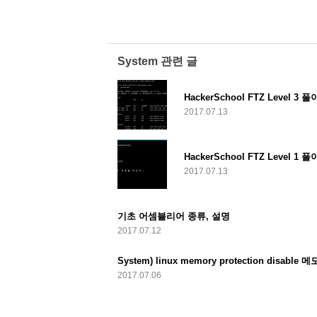
System 관련 글
HackerSchool FTZ Level 3 풀
2017.07.13
HackerSchool FTZ Level 1 풀
2017.07.13
기초 어셈블리어 종류, 설명
2017.07.12
System) linux memory protection disabl
2017.07.06