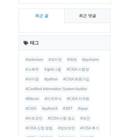
최근 글
최근 댓글
최
근
태그
글
#selenium
#파이썬
#예매
#pycharm
#스팩주
#셀레니움
#CISA 시험장
#파이참
#python
#CISA 회원가입
#Certified Information System Auditor
#Bitcoin
#미국주식
#CISA 자격증
#CISA
#python3
#SRT
#spac
#비트코인
#CISA 시험 장소
#보안
#CISA 신청 방법
#정보보안
#CISA 후기