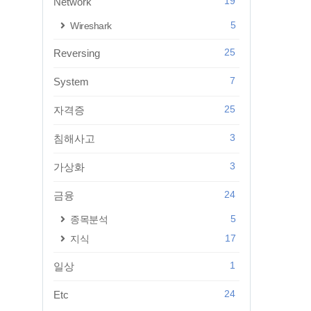
19
Network
5
Wireshark
25
Reversing
7
System
25
자격증
3
침해사고
3
가상화
24
금융
5
종목분석
17
지식
1
일상
24
Etc