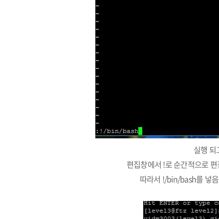
실행 되고
편집창에서 !로 순간적으로 편집
따라서 !/bin/bash를 넣