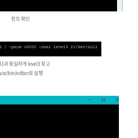
힌트 확인
el1과 동일하게 level3 찾고
/usr/bin/edtior로 실행