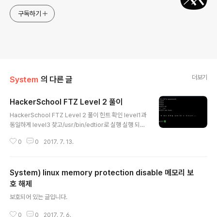
구독하기
더보기
System
의 다른 글
HackerSchool FTZ Level 2 풀이
글 내용
HackerSchool FTZ Level 2 풀이 힌트 확인 level1과
동일하게 level3 찾고/usr/bin/edtior로 실행 실행 되고
콜론(:)을 누르고 !/bin/bash편집창에서 !로 순간적으로
0
0
2017. 7. 13.
편집기에서 아닌 bash에서 명령어를 실행 시킬 수 있음따
라서 !/bin/bash를 넣음으로써 setuid로 인해 level3으
로 쉘이 실행 됨. level3이 됨.
System) linux memory protection disable 메모리 보
호 해제
글 내용
보호되어 있는 글입니다.
0
0
2017. 7. 6.