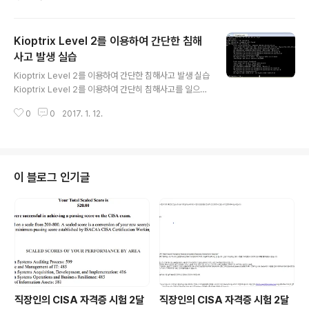
Kioptrix Level 2를 이용하여 간단한 침해
사고 발생 실습
글 내용
Kioptrix Level 2를 이용하여 간단한 침해사고 발생 실습
Kioptrix Level 2를 이용하여 간단히 침해사고를 일으켜
보는 실습을 해볼 것이다. 먼저 Kioptrix Level2 이미지
0
0
2017. 1. 12.
를 구하여 가상머신에 올린다. 위의 ip주소가 나와야 한다.
그리고 위의 ip주소로 브라우져에서 실행하면 위의 화면이
나오는 것을 알 수 있다. 여기선 sql injection이 된다. ad
min // 1 'or' 1=1 -- sql이 제대로 되었다면 위의 화면이
뜨는 것을 확인 할 수 있다. 저 빈칸은 ping명령어가 적용
이 블로그 인기글
되고 세미콜론(;)을 통하여 다중 명령이 가능하게 된다. 다
양한 명령어를 통하여 서버에 대한 정보를 유추할 수 있다.
이제 로컬로 돌아와서 리버스 커넥션을 위하여 준비를 해
보자. nc.e..
직장인의 CISA 자격증 시험 2달
직장인의 CISA 자격증 시험 2달