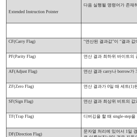
다음 실행될 명령어가 존재
Extended Instruction Pointer
CF(Carry Flag)
“
연산된 결과값
”
이
“
결과 값
PF(Parity Flag)
연산 결과 최하위 바이트의
AF(Adjust Flag)
연산 결과
carry
나
borrow
가
ZF(Zero Flag)
연산 결과가
0
일 때 세트
(1)
SF(Sign Flag)
연산 결과 최상위 비트의 값
TF(Trap Flag)
디버깅을 할 때
single-step
을
문자열 처리에 있어서
1
일 
DF(Direction Flag)