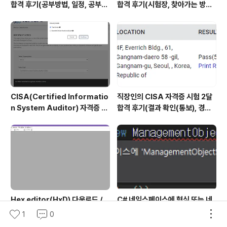
합격 후기(공부방법, 일정, 공부시
합격 후기(시험장, 찾아가는 방법,
간 등)
시험 후기 등)
CISA(Certified Informatio
직장인의 CISA 자격증 시험 2달
n System Auditor) 자격증 시
합격 후기(결과 확인(통보), 경력
험 신청/접수(응시료) 방법 및 시
산정 신청, 자격증 신청 등)
험 일정 확인(23년)
Hex editor(HxD) 다운로드 /
C# 네임스페이스에 형식 또는 네
사용방법
임스페이스 이름이 없습니다. 해결
1
0
방법