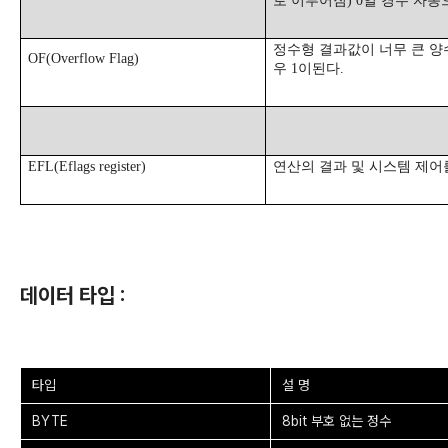
로 이루어짐
) 0
일 경우 자동
정수형 결과값이 너무 큰 양
OF(Overflow Flag)
우
1
이된다
.
EFL(Eflags register)
연산의 결과 및 시스템 제어
데이터 타입 :
타입
설 명
BYTE
8bit 부호 없는 정수