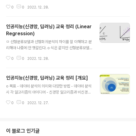
까 항상 동향파악은 해야한다. o 가장 좋은 성능을 도출하
0
0
2022. 12. 28.
는 상수 값이 있고. 파라미터(?)라고 한다. o 그 수식 앞에
붙어 있는 상수 값을 찾는 것이 이번 장의 목표이다. o De
cisition Tree에서 했던 내용과 동일하게 진행 o 이번 장
인공지능(신경망, 딥러닝) 교육 정리 (Linear
이 딥러닝의 기초가 되는 부분 o 가장 잘 분류할 수 있는 모
델을 어떻게 만들것인가? 내가 만들어내는 수식을 목적함
Regression)
글 내용
수라고 한다. o 타겟벨류가 동그라미, 세모다. 1차원 배열
ㅁ 선형분류모델과 선형회귀분석의 차이를 잘 이해하고 분
은 막대기로 나오고 2차원 평면에서 분류하고 싶다. - 수학
리해야 나중에 안 헷갈린다. o 식은 같지만 선형분류모델
적으로 n차원으로 확장할 수 있고. n차원은 n-1차원에서
은 이진분류하기 위함이고 선형회귀분석은 추세를 보기 위
분류할 수 있다. - 하이퍼플레인 = 초평면..
0
0
2022. 12. 28.
함이다. 그래서 잘못 적용하면 성능이 나락가기때문에 정
확히 분류모델인지 회귀분석인지 알고 진행해야 한다. ㅁ
선형회귀분석 o Y값은 내가 알고자하는 값이기 때문에 알
인공지능(신경망, 딥러닝) 교육 정리 [개요]
게되고, 연산한 값 중에서 절대갑 1에 가까운 것을 구하는
글 내용
것이 x이다. 종속변수 Y와 한개 이상의 독립 변수 X아의 선
o 목표 - 데이터 분석의 의미와 다양한 방법 - 데이터 분석
형 상관 관계를 모델링하는 회귀 분석 $$ f(x) = w_0 +
시 각 알고리즘의 아이디어 - 신경망 알고리즘과 비신경망
w_1x_1 + w_2x_2 + w_3x_3 + ..... $$ 선형분류모델
알고리즘 학습 및 비교 - 신경망 알고리즘의 진화 과정에서
과 같은 식을 가지고 있음 $$ y = ax + b $$ y = 종속번
0
0
2022. 12. 27.
발생한 특징과 한계점 그리고 개선 포인트 - Tool base
수 x = 독립변수 a = 기술기 b = 절편 ㅁ 화물..
가 아닌 알고리즘으로 핵심 파악 - 수식으로 설명된 알고리
즘들을 구체적으로 이해 - 파이썬으로 신경망 모델 제작 및
실험시 고려사항 o 역사 - 컴퓨터가 나오기 이전부터 인공
지능 개념 연구 - 컴퓨터 발명 후 구체적인 연구 및 결과 발
이 블로그 인기글
표 - 신경망 알고리즘도 많은 연구가 있었으나 세대별로 암