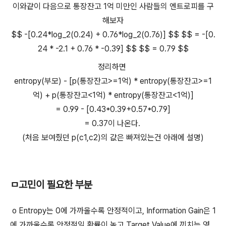
이와같이 다음으로 통장잔고 1억 미만인 사람들의 엔트로피를 구
해보자
$$ -[0.24*log_2(0.24) + 0.76*log_2(0.76)] $$ $$ = -[0.
24 * -2.1 + 0.76 * -0.39] $$ $$ = 0.79 $$
정리하면
entropy(부모) - [p(통장잔고>=1억) * entropy(통장잔고>=1
억) + p(통장잔고<1억) * entropy(통장잔고<1억)]
= 0.99 - [0.43*0.39+0.57*0.79]
= 0.37이 나온다.
(처음 보여줬던 p(c1,c2)의 값은 빠져있는건 아래에 설명)
ㅁ고민이 필요한 부분
o
Entropy는 0에 가까울수록 안정적이고, Information Gain은 1
에 가까울수록 안정적일 확률이 높고 Target Value에 끼치는 영