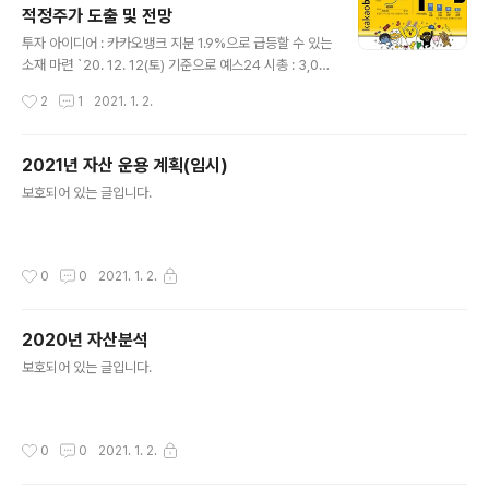
적정주가 도출 및 전망
존의 산업군에 속한 기업이 아닌 '파괴적 혁신기업'에 투자
글 내용
하는 것으로 유명하다. 대표적으로 테슬라를 미리 알고 높
투자 아이디어 : 카카오뱅크 지분 1.9%으로 급등할 수 있는
은 수익률을 거둔 곳이다. ARK 인베스트먼트는 총 7개의
소재 마련 `20. 12. 12(토) 기준으로 예스24 시총 : 3,08
액티브 ETF를 운용하고 있다...
7억원 카카오뱅크 이전 예스24의 주가 카카오뱅크 관련으
작성시간
2
1
2021. 1. 2.
로 상승하기 전 주가는 4,500원 ~ 7,000원 사이 평균 주
가를 6,000원으로 시총계산 시가총액 : 6,000원 x 17,2
00,000 = 103,200,000,000원(1,032억원) 카카오뱅
2021년 자산 운용 계획(임시)
크 시가총액 유추 카카오뱅크에 2,500억원 투자한 글로벌
글 내용
보호되어 있는 글입니다.
사모펀드(PEF)인 TPG는 카카오뱅크의 기업가치를 10조
원대 판단 http://www.sisafocus.co.kr/news/article
View.html?idxno=252082 카카오뱅크 증권플러스의
장외거래 시가총액 계산 시가총액 : 96,500원 x 375,..
작성시간
0
0
2021. 1. 2.
2020년 자산분석
글 내용
보호되어 있는 글입니다.
작성시간
0
0
2021. 1. 2.