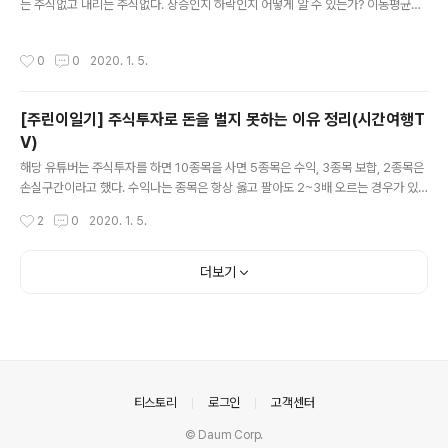
는 주식없고 내리는 주식없다. 상승인지 하락인지 어떻게 알 수 있는가? 이동평균선
할 것 같다. 에스모가 현금을 쌓아두고 있어서 투자하는 것이 아니라..
을 보면된다. 20일 이평선이 맨 위에 60일 이평선이 가운데 120일 이평이 아래에
있으면 정배열이라고 한다. 반대는 역배열이다. 정배열은 최근 주가가 상승하는 추세
작성시간
0
0
2020. 1. 5.
이며, 단타의 관점에서 접근할 필요가 있다. 역배열은 바닥을 확인하고 장기투자 관
점으로 보는 것을 추천한다. 정배열은 리스크에 비해 기대할 수 있는 리턴이 크지 않
다. 역배열의 경우 주식은 무한정 떨어지지 않고 자산에 비해 저평가된다면 바닥 확
[주린이일기] 주식투자로 돈을 벌지 못하는 이유 정리(시간여행T
인 후 기술적 반등 (이마트, 삼성전기) 2. 고점과 저점의 판단 추세가 전환되는 지점
V)
은 어떻게 아는가? 상승 추세의 종목은 장대양봉후 장대음..
글 내용
해당 유튜버는 주식투자를 하면 10종목을 사면 5종목은 수익, 3종목 보합, 2종목은
손실구간이라고 했다. 수익나는 종목은 항상 옳고 팔아도 2~3배 오르는 경우가 있
다. 하지만 기분 나빠할 필요가 없다. 익절은 언제나 항상 옳기 때문이다. 그리고 손실
작성시간
2
0
2020. 1. 5.
나는 2종목 중 하나는 물타기한 다음에 손실을 최소화하는 구간에서 손절하고 나머
지 한 종목은 끝내 익절한다. 보합 종목들은 들고 있다가. 너무너무 사고 싶은 종목이
있을때 보합 종목(보통 대기업 주식) 을 팔고 산다. 하락장 대응 방법 하락장 기준을
더보기
주봉 기준으로 7주간 연속 하락한다면 하락장이라고 판단한다. 하락장이면 먼저 종
목수를 줄인다(최대한 많이 줄이며 5~7개로 포폴을 줄인다) 하락장에서 80~90%
가 하락하지만 잘버티거나 오르는 종목이 될 수 있..
의안내
티스토리
로그인
고객센터
© Daum Corp.