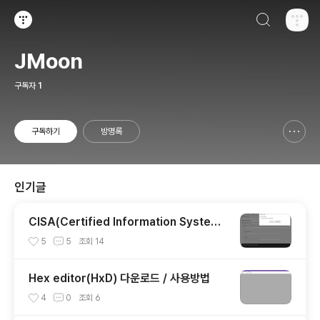
검색하기
티스토리
JMoon
구독자
1
구독하기
방명록
신고하기 레이어
열기
인기글
CISA(Certified Information System
Auditor) 자격증 시험 신청/접수(응시료) 방
5
5
조회
14
법 및 시험 일정 확인(23년)
Hex editor(HxD) 다운로드 / 사용방법
4
0
조회
6