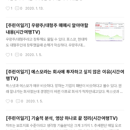
고 싶다면 ..
을 사려고 한다. 세력이 있는 종목에서 호재가 발생한다면
작성시간
1
0
2020. 1. 13.
즉각적으로 반응이 나온다. 호재가 없으면 1등주가 치고 나
갔을 때 2~3등 종목도 따라갈 수 있다. 세력은 고점에서
팔아먹기때문에 세력이 없으면 큰 매물이 없어서 오히려 1
[주린이일기] 우량주/대형주 매매시 알아야할
등 주보다 더 크게 갈 수 있음 정치 테마주는 1등주 타는게
내용(시간여행TV)
낫다. 지진, 조류독감, 돼지열병 등 언제 올지 모르는 테마
글 내용
는 세력이 없는 종목을 추천 1.과거에는 특정 테마의 가장
우량주/대형주라고 장투해도 물릴 수 있다. 포스코, 현대차
강력한 대장주였지만 최근에는 반응하지 않는 경우. (상승
도 대형주인데 장투했을때 손해가 막심하다. 우량주/대형
폭도 미미하고 거래량이 최근 20거래일의 5배가 되지 않
주라고 해서 무조건 안전하진 않다. 그래서 항상 신경써야
작성시간
1
0
2020. 1. 5.
을 경우) 인터엠은 옛날 황교안 테마주로 급상승이 이루어
한다. 장투할때 얼마 못사고 올랐어도 불타기 하지말고 산
졌고, 최근에도 황교안 ..
가격이하에서 추매하는 것을 추천한다. 장투할때는 무조건
분할 매수해야하며, 평단가를 낮춰야 한다. 물량을 다 구매
[주린이일기] 에스모라는 회사에 투자하고 싶지 않은 이유(시간여
하지 않았는데 계속 올라서 수익이 난다면 그냥 팔고나오
행TV)
면 된다. 다시 내려간다면 더 추매하면 된다. 산 가격이하에
글 내용
서는 사고 난 가격 이상에서는 물량을 다 못 모아도 팔고 나
팍스넷과 에스모가 매우 비슷하다. 망하는 기업의 패턴이 비슷하다고 볼수 있다. 원
오면 된다. 그리고 배당이 있는 종목은 배당락일때 가격이
래 잘나가는 회사였는데 경영진이 바뀐 이후로 회사가 적자만내고있다. 팍스넷과 에
오르는데 차라리 배당을 안받고 팔아버리는 것이 이득일
스모는 둘다 최대 주주가 반대매매를 당했다. 반대매매 자체로는 좋다 나쁘다 판단할
작성시간
0
0
2020. 1. 5.
수도 있다. + 종가와 시가가 차이가난 다는 것은 그 갭에서
수는 없다 경영을 하면서 안좋은 행위를 몇번 했다. 그 경영인이 지분이 1%였는데 회
는 거래가 일어나지 않는다고 생각하..
사에 어떻게 했냐면 첫번째로 107억짜리 유상증자 찍고 그 돈으로 타법인 취득자금
으로 마련했다. 이상황에서 타법인 취득한다면 이상하다. 장사가 잘 안되서 유상증자
[주린이일기] 기술적 분석, 영상 하나로 끝 정리(시간여행TV)
찍었으면 회사가 잘되기 위해 투자하던가 해야하는데 타법인을 취득하는 것은 이상
글 내용
차트는 보조지표 수준이라고 생각함 기술분석은 크게 3가지 1. 추세판단 매일 오르
하다. 그리고 장사도 잘 아노디는데 전환사채를 납입한것이다. 나중에 이걸 손실처리