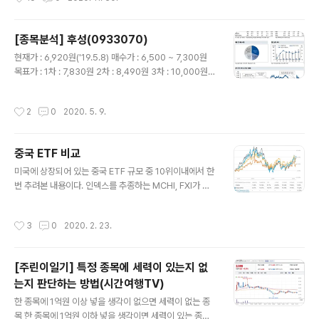
수 합병할 기업을 찾고 있는 스팩주 리스트 인수합병회사
를 발표한 스팩주 등의 일정 확인 가능 가장 유용한 기능 :
스팩 일정이 담긴 스팩 캘린더와 상장된 스팩 2. https://w
[종목분석] 후성(0933070)
ww.reddit.com/r/SPACs/레딧에 미국 스팩 정보를 전
글 내용
현재가 : 6,920원('19.5.8) 매수가 : 6,500 ~ 7,300원
문적으로 올리는 커뮤니티 각 종 미국 스팩에 관한 뉴스나
목표가 : 1차 : 7,830원 2차 : 8,490원 3차 : 10,000원 4
정보들을 관한 글 업로드 3. https://docs.google.co
차 : 본인 그릇 크기만큼 손절가 : 1차 : 6,000원 2차 : 4,6
m/spreadsheets/d/1LQLUy21Y14CcYyuYgKJcf9
00원 * 시장은 항상 바뀌므로 매수가, 목표가, 손절가는 바
OQ4QWCs_w6PX-jDqhcejQ/edit#gid=6243137
작성시간
2
0
2020. 5. 9.
뀔 수 있음 기업개요 후성은 2006년 퍼스텍의 화학사업
41스팩트래..
부문이 분할되어 설립되었으며 이후 울산화학의 반도체 특
수가스 사업 부문을 양수. 에어컨용 냉매제, 무수불산을 생
중국 ETF 비교
산. 유해가스인 불소 활용 기술을 기반으로 반도체 특수가
글 내용
스인 WF6(육불화텅스텐), C4F6를 생산하며 2차전지용
미국에 상장되어 있는 중국 ETF 규모 중 10위이내에서 한
전해질(LiPF6)도 제조. 국내에서 냉매제를 생산하는 기업
번 추려본 내용이다. 인덱스를 추종하는 MCHI, FXI가 볼
은 후성이 유일 Earnings Momentum o 반도체 수요증
륨이 제일 크며 거래량도 빵빵하다. 그리고 확실히 시장전
가에 따른 반도체..
체를 추종하는 ETF라 그런지 MCHI, FXI가 변동성이 적게
작성시간
3
0
2020. 2. 23.
보여주고 있다. 하지만 나는 기술관련한 ETF에 관심이 있
기때문에 CQQQ와 KWEB을 추가하였다. 변동성 : KWE
B = CQQQ > MCHI > FXI 거래량 : FXI > MCHI > KW
[주린이일기] 특정 종목에 세력이 있는지 없
EB > CQQQ 수수료 : KWEB > FXI > CQQQ > MCHI
는지 판단하는 방법(시간여행TV)
배당 : FXI > MCHI > KWEB > CQQQ 위험도 : CQQQ
글 내용
> KWEB > MCHI > FXI 중국 ETF에 투자하고 싶은데 소
한 종목에 1억원 이상 넣을 생각이 없으면 세력이 없는 종
소한 수익과 적당한 배당금을 가지고 작은 변동성을 가지
목 한 종목에 1억원 이하 넣을 생각이면 세력이 있는 종목