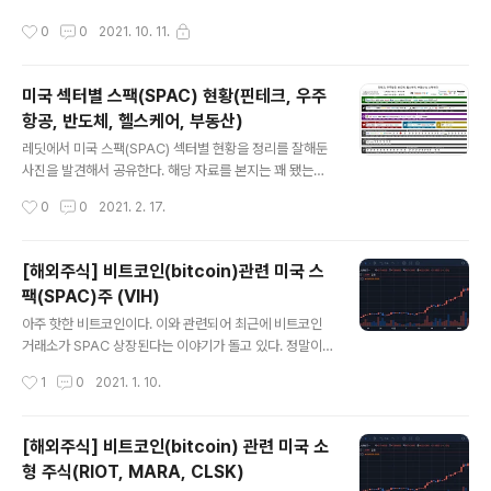
작성시간
0
0
2021. 10. 11.
미국 섹터별 스팩(SPAC) 현황(핀테크, 우주
항공, 반도체, 헬스케어, 부동산)
글 내용
레딧에서 미국 스팩(SPAC) 섹터별 현황을 정리를 잘해둔
사진을 발견해서 공유한다. 해당 자료를 본지는 꽤 됐는데,
업로드하는 것을 까먹고 있었다가 이제 업로드한다. 2021
작성시간
0
0
2021. 2. 17.
년 1월 25일 기준으로 미국 스팩(SPAC) 섹터별 현황을
정리한거라 지금은 조금 달라질 수도 있다. 하지만 지금도
충분히 참고할만한 자료라고 생각된다. 영어로 된 버전을
[해외주식] 비트코인(bitcoin)관련 미국 스
아주 미흡한 영어실력으로 번역해두었다. 투자에 참고하길
팩(SPAC)주 (VIH)
바란다. 업로드 기준으로 ALUS는 합병대상이 결정되었
글 내용
고, FUSE도 합병대상이 결정되었다.
아주 핫한 비트코인이다. 이와 관련되어 최근에 비트코인
거래소가 SPAC 상장된다는 이야기가 돌고 있다. 정말이
라면 정말 단기간에 엄청 먹을 수 있겠지만, 아니라면 쪽박
작성시간
1
0
2021. 1. 10.
찬다..ㅎㅎ! 소형주보다 더 스펙타클한 변동성을 같이 즐기
고 싶다면 다음 SPAC주를 확인해보자. VIH(Impact Ac
quisition Holdings) 약 8억 달러 ~ 20억 달러의 기업
[해외주식] 비트코인(bitcoin) 관련 미국 소
가치로 핀테크 산업에서 고성장 비즈니스를 목표로 하는 S
형 주식(RIOT, MARA, CLSK)
PAC 목표는 아래와 같음 대규모 시장에서 운영되는 고성
글 내용