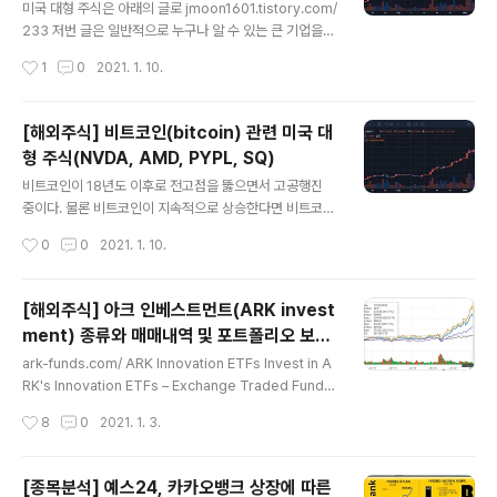
장 핀테크 비즈니스 의미있는 규모를 가지고 있으며, 경쟁
미국 대형 주식은 아래의 글로 jmoon1601.tistory.com/
사와 실질적으로 차별화되고 새로운 경쟁자가 진입하기 힘
233 저번 글은 일반적으로 누구나 알 수 있는 큰 기업을
듬 시간이 지남에 따라 수익성이 존재하고 안정적이며 예
대상으로 정리하여 포스팅 했다. 우량주의 경우 비트코인
작성시간
1
0
2021. 1. 10.
측 가능한 현금 흐름을 생성할 것으로 예상되는 모델 존재
으로 상승하는 것은 여러 호재 중 하나이며, 무겁기때문에
결합을 통해 주주..
큰 변동성은 고려하기 어렵다. 이번 글은 일반적으로 인지
도 있는 대형주의 목록이 아닌 소형주 추천이다. 엄청난 변
[해외주식] 비트코인(bitcoin) 관련 미국 대
동성으로 많이 먹으면 먹을 수 있고, 깡통 찰 수도 있으니
형 주식(NVDA, AMD, PYPL, SQ)
알아서 잘 판단하고 투자하길 바란다. 이 글은 추천이 아니
글 내용
라 이러한 종목도 있으니 어디한번 야수의 심장을 가지고
비트코인이 18년도 이후로 전고점을 뚫으면서 고공행진
있다고 생각한다면 투자해보라는 것이다. 라이엇(Riot Blo
중이다. 물론 비트코인이 지속적으로 상승한다면 비트코인
ckchain, RIOT) 미국(나스닥) 비트코인 채굴기업 (리그
관련 주식 사는 거 보다는 비트코인을 사는 게 좋을 것이다.
작성시간
0
0
2021. 1. 10.
오브레전드 개발사인 라이엇 게임즈 아니다) 움직임을 보
그래도 비트코인은 전혀 투자하고 싶지않고 주식으로 사고
자면 비트..
싶은 사람들이 있을것이다. 이번 글은 인지도 있는 회사이
며, 조금 우량한 기업을 대상으로 목록을 추렸다. 이거말고
[해외주식] 아크 인베스트먼트(ARK invest
도 더 많은 회사가 있겠지만.. 그리고 대형주다보니 비트코
ment) 종류와 매매내역 및 포트폴리오 보고
인 움직임과 크게 연관성이 없을 수 있다. 비트코인 움직임
글 내용
따라하기
을 좀 더 잘 따라가는 주식은 아래 참고 jmoon1601.tisto
ark-funds.com/ ARK Innovation ETFs Invest in A
ry.com/234 ㅁ 대형주(인지도있는) 엔비디아(Nvidia,
RK's Innovation ETFs – Exchange Traded Funds,
NVDA) 그래픽 및 반도체 제조업 시기상 보면 18년도 비
designed to aim for attractive performance, unc
작성시간
8
0
2021. 1. 3.
트코인 슈퍼사이클 때 오르다가 거품빠지면서 떨어지는 것
orrelated to traditional investment strategies. ar
을 볼 수 있다..
k-funds.com 최근 미국장에서 노시는 분들이라면 아크
인베스트먼트를 들어봤을 것이다. 캐서린우드 눈나가 이끄
[종목분석] 예스24, 카카오뱅크 상장에 따른
는 미국의 리서치 투자회자로 14년 1월에 창립되었고, 기