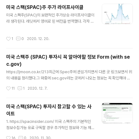
미국 스팩(SPAC)주 주가 라이프사이클
글 내용
미국 스팩주(SPAC)의 보편적인 주가상승 라이프사이클이
라 생각된다. 레딧에서 영어로 된 버전을 번역했다. 각자 보
고 있는 Spac주가 있다면 시기를 보고 대입해보는 것도
나쁘지 않을거 같다.
작성시간
1
0
2020. 12. 20.
미국 스팩주 (SPAC) 투자시 꼭 알아야할 정보 Form (with se
c.gov)
글 내용
https://jmoon.co.kr/213최근에 Spec주에 관심가지면서 다른 곳 링크보면서 위
의 내용을 정리했다.그 와중에 sec.gov라는 곳에서 나오는 정보는 꼭 확인해야 한
다고 사람들이 이야기했다.그래서 sec.gov를 보고 있는데 뭔 정보가 엄청 많다 For
작성시간
11
1
2020. 12. 7.
m 1,2,3,4,5 등등.. 각 Form마다목적이 다를진데 그것이 정리되어 있는 사이트가
찾기 어렵다.그래서 발 번역 수준으로 그냥 정리해둔다.. 수정의견 있으면 말해주면
반영하겠다.서로 Win-Win되는 관계를 가지자.주로 나오는 Form 번호는 추가 설명
미국 스팩(SPAC) 투자시 참고할 수 있는 사
해보기로 한다. 또 자주나오는 Form 말해주면 추가하겠다요.Form S-1 / A o 설립
이트
된 SPAC은 기업공개를 위해 SEC에 증권등록신고서를 제출해야하고, 미국에서 설
글 내용
립된 SPAC..
1. https://spacinsider.com/ 미국 스팩주의 기본적인
정보수집가능 유료 구독할 경우 추가적인 정보와 기능 제
공 IPO, 인수합병 기업발표 등 스팩주에 대한 뉴스 현재 인
작성시간
16
0
2020. 11. 30.