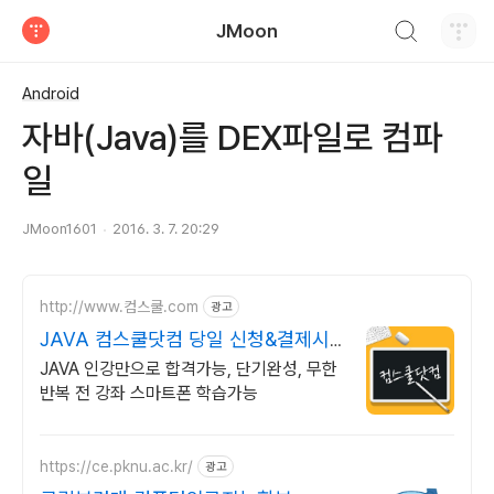
검색하기
JMoon
티스토리
Android
자바(Java)를 DEX파일로 컴파
일
JMoon1601
2016. 3. 7. 20:29
http://www.컴스쿨.com
광고
JAVA 컴스쿨닷컴 당일 신청&결제시
기프티콘!
JAVA 인강만으로 합격가능, 단기완성, 무한
반복 전 강좌 스마트폰 학습가능
https://ce.pknu.ac.kr/
광고