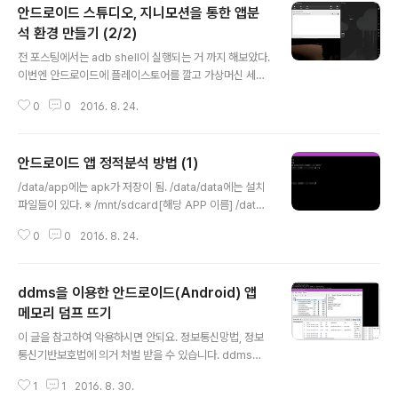
안드로이드 스튜디오, 지니모션을 통한 앱분
브러리 개발도구- 안드로이드 응용 프로그램 개발, 즉 애플
리케이션의 컴파일, 디버그, 테스트하는데 필요한 각종 도
석 환경 만들기 (2/2)
글 내용
구- Eclipse 상에서 개발하는 경우 이 도구들을 직접 다루
전 포스팅에서는 adb shell이 실행되는 거 까지 해보았다.
지 않음 풍부한 문서- 안드로이드 SDK의 각종 패키지, 클
이번엔 안드로이드에 플레이스토어를 깔고 가상머신 세팅
래스에 대한 설명- Java의 경우 Java SDK Document
해 볼것이다. .먼저 저번에 세팅한 디바이스와 좀 다를 것이
ation과 유사 샘플코드- 안드로이드 API 기능의 사용법을
0
0
2016. 8. 24.
다. 필자는 4.1.1 버전을 통해 해볼 것이다. 그리고 ARM Tr
나타낸 예..
anslation Installer 와 안드로이드 마켓을 설치 한다.AR
M Translation Installer는 ARM CPU를 에뮬레이터로
안드로이드 앱 정적분석 방법 (1)
해주기 위한 모듈 이다. 위의 파일을 받고 드래그앤 드롭으
글 내용
로 설치한다. 그리고 안드로이드 마켓을 설치를 위해 htt
/data/app에는 apk가 저장이 됨. /data/data에는 설치
p://www.teamandroid.com/gapps/ 위의 링크에 들
파일들이 있다. ※ /mnt/sdcard[해당 APP 이름] /data/
어가서 가상머신에 맞는 zip파일을 다운 받아서 똑같이 드
app/apk(설치파일) /data/data/[해당 APP 이름] /dat
래그앤 드롭으로 설치를 한다.설치를 하고 나서 가상머신
0
0
2016. 8. 24.
a/data/[해당 APP이름]/cache /data/data/[해당 APP
은 꼭 재부팅 해줘야한다. g..
이름]/database /data/data/[해당 APP이름]/shared
_prefs /data/data/[해당 APP이름]/lib /data/data/
ddms을 이용한 안드로이드(Android) 앱
[해당 APP이름]/files 보통 shared_prefs에 중요한 정
보가 포함되어 있을 확률이 높다.따라서 이 폴더로 들어가
메모리 덤프 뜨기
글 내용
서 검색해보면 잘 나올 수 있다. 임의로 어떤 앱을 다운 받
이 글을 참고하여 악용하시면 안되요. 정보통신망법, 정보
아서 분석해보았다.분석할때 명령어들 중에서 find /data
통신기반보호법에 의거 처벌 받을 수 있습니다. ddms을
-mmin -(시간) ..
이용하여 실행 중인 안드로이드 앱 메모리를 덤프하여 비
1
1
2016. 8. 30.
밀번호를 추출해 볼것이다. 따라서 ddms가 설치가 되어