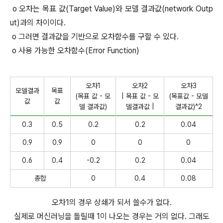
o 오차는 목표 값(Target Value)와 모델 결과값(network Outp
ut)과의 차이이다.
o 그러면 결과값을 기반으로 오차함수를 구할 수 있다.
o 사용 가능한 오차함수(Error Function)
오차1
오차2
오차3
모델결과
목표
(목표 값 - 모
| 목표 값 - 모
(목표값 - 모델
값
값
델 결과값)
델결과값 |
결과값)^2
0.3
0.5
0.2
0.2
0.04
0.9
0.9
0
0
0
0.6
0.4
-0.2
0.2
0.04
총합
0
0.4
0.08
오차1의 경우 상쇄가 되서 쓸수가 없다.
실제로 머신러닝을 돌릴때 1이 나오는 경우는 거의 없다. 그래도