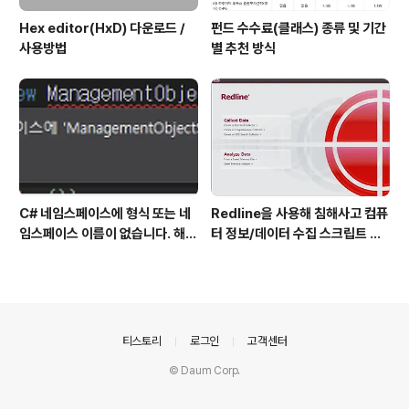
Hex editor(HxD) 다운로드 /
펀드 수수료(클래스) 종류 및 기간
사용방법
별 추천 방식
C# 네임스페이스에 형식 또는 네
Redline을 사용해 침해사고 컴퓨
임스페이스 이름이 없습니다. 해결
터 정보/데이터 수집 스크립트 작
방법
성 방법
의안내
티스토리
로그인
고객센터
© Daum Corp.