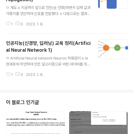
글 내용
ㅁ 개요 o 지금까지 앞으로 전진(순 전파)하면서 입력 값과
가중치를 연산하여 신호를 전달했다. o 다음으로는 결과값
에 대해 target 값과 모델의 결과 값을 비교해 오차를 계산
1
0
2023. 1. 8.
o 오차를 이용해 가중치를 업데이트하여 모델을 정교하게
개선할 수 있지 않을까? o 그리고 Backpropagation이
지만 앞에 왠만하면 Error를 붙여서 Error Backpropag
인공지능(신경망, 딥러닝) 교육 정리(Artifici
ation이라고 하자. o 그렇다면 하나이상 입력값이 왔을 때
어떻게 에러를 전달할 것인가? - 그냥 1/n 하여 균등 전달
al Neural Network 1)
글 내용
하는 방법도 있고, - 가중치(Weight)에 비례하여 전달하
ㅁ Artificial Neural network Neuron 작동원리 o 뉴
는 방법이 있다. 가중치가 크면 클수록 영향이 크니까 에러
런세포에 착안하여 만든 알고리즘으로 어떤 데이터를 취합
도 많이 반영해야 하는 것이 아닌가? 라는 접근법이라고 보
하고 그 값을 활성함수에 넣어서 0과 1의 활성함수로 도출
면 될 것이다. w11와 w21의 가중치에 ..
1
0
2023. 1. 8.
한다. o 퍼셉트론에서는 step함수를 활성함수를 사용했
다. 하지만 step 함수는 인공신경망에서 사용할수가 없다.
o 퍼셉트론에서는 step함수를 활성함수를 사용했다. 하지
만 step 함수는 인공신경망에서 사용할수가 없다. - 0과 1
밖에 안나오기 떄문에 o 흔히들 가장 기본적으로 쓰는 함
이 블로그 인기글
수는 sigmoid 함수이다. 아웃풋이 무한대에서 가능하기
떄문이다. ㅁ Artificial Modeling o 구조 : 각 뉴런을 상
호연결 o 신경망 구조에서 어떤 부분이 학습이 되는 것일
까? o 학습은 어떻게 일어나는 것일까? ..