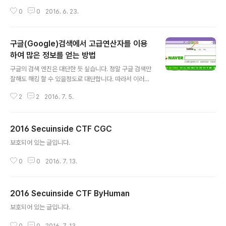
많이 쓴다고 하네요. 글쓰기에 들어가서 우측 상단에 HTM
0
0
2016. 6. 23.
L 체크하고 아래와 같이 입력합니다. .... 소스코드 .... 실행
화면 print "test"; for i in range (i,100,1): print i brus
h : "사용할언어" 사용할 언어에 들어갈 수 있는 문법들 Br
구글(Google)검색에서 고급연산자를 이용
ush aliases를 사용할 언어에 넣으시고 소스코드를 넣으
시면 됩니다. Brush name Brush aliases ActionScri
하여 많은 정보를 얻는 방법
글 내용
pt3 as3, actionscript3 Bash/shell bash, shell Col
구글의 검색 엔진은 대단한 듯 싶습니다. 정말 구글 검색만
dFusion cf, coldfusion C# c-shar..
잘해도 해킹 할 수 있을정도로 대단합니다. 따라서 이러한
방법으로 악의적인 행위를 하였을 경우 은팔찌가 선물될
2
2
2016. 7. 5.
가능성이 농후하므로 꼭 자료검색등 건전하게만 사용 할
수 있도록 합니다.악의적으로 사용하여 발생되는 책임은
필자가 책임지지 않습니다. 먼저 용어정리부터 하겠습니
2016 Secuinside CTF CGC
다.아래의 사진을 보고 Site, Inurl, Intitle, Intext가 무엇
글 내용
을 의미하는지 인지하시면 다음 내용이 좀 더 수월하게 보
보호되어 있는 글입니다.
입니다.- Intitle:Serachword1. 페이지의 제목에서 문자
열을 찾는다.2. 다른 연산자와 잘 어울린다.3. 웹 문서, 그
0
0
2016. 7. 13.
룹, 이미지, 뉴스, 검색에 가장 적합하다.4. intitle 연산자
를 이용해 검색할 경우, 검색어 부분에 적힌 것..
2016 Secuinside CTF ByHuman
글 내용
보호되어 있는 글입니다.
0
0
2016. 7. 13.