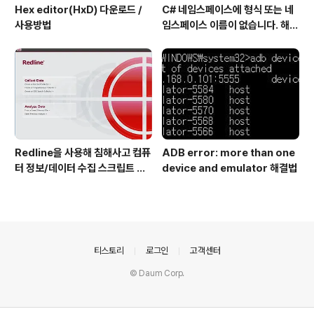
Hex editor(HxD) 다운로드 /
C# 네임스페이스에 형식 또는 네
사용방법
임스페이스 이름이 없습니다. 해결
방법
Redline을 사용해 침해사고 컴퓨
ADB error: more than one
터 정보/데이터 수집 스크립트 작
device and emulator 해결법
성 방법
의안내
티스토리
로그인
고객센터
© Daum Corp.