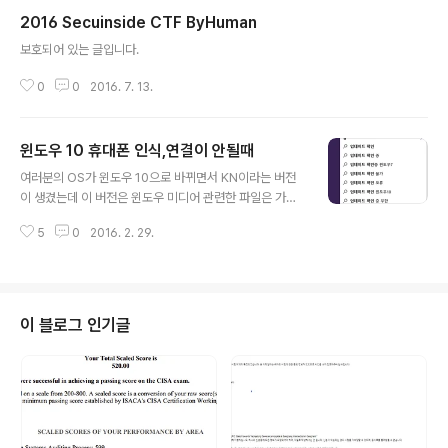
2016 Secuinside CTF ByHuman
글 내용
보호되어 있는 글입니다.
0
0
2016. 7. 13.
윈도우 10 휴대폰 인식,연결이 안될때
글 내용
여러분의 OS가 윈도우 10으로 바뀌면서 KN이라는 버전
이 생겼는데 이 버전은 윈도우 미디어 관련한 파일은 가지
고 있지 않습니다.휴대폰 MTP기능이 이 윈도우 미디어 파
5
0
2016. 2. 29.
일기능을 필요로 한데 안깔려 있어서 설치가 안 될 가능성
이 있습니다.따라서 아래의 링크를 들어가서 자신의 윈도
우 비트에 맞는 파일을 다운로드하고 실행하시면 됩니다.
(윈도우10인 경우 대부분 64bit인걸로 압니다)https://w
ww.microsoft.com/ko-kr/download/details.asp
이 블로그 인기글
x?id=48231위 링크를 통하여 다운을 받고 실행하게 된
다면 윈도우 정기 업데이트 처럼 재부팅하라고 하면서 꺼
질때 혹은 켜질때 구성중입니다. 라면서 퍼센트가 올라가
는 것을 볼 수 있을 것입니다. 만약 안 뜬다면 설치가 안되
었다고 볼 ..