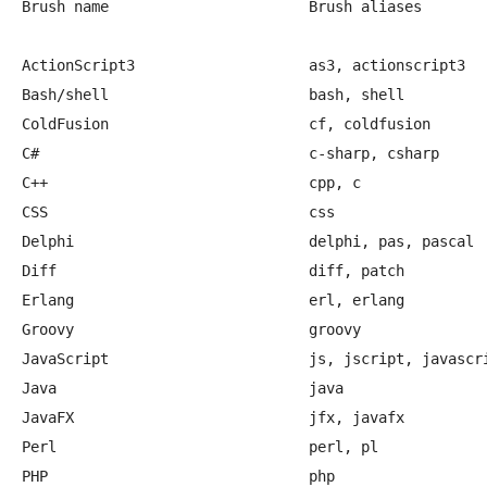
Brush name                       Brush aliases

ActionScript3                    as3, actionscript3   
Bash/shell                       bash, shell          
ColdFusion                       cf, coldfusion       
C#                               c-sharp, csharp      
C++                              cpp, c	

CSS                              css	

Delphi                           delphi, pas, pascal	

Diff                             diff, patch	

Erlang                           erl, erlang	

Groovy                           groovy	

JavaScript                       js, jscript, javascrip
Java                             java	

JavaFX                           jfx, javafx	

Perl                             perl, pl	

PHP                              php	
