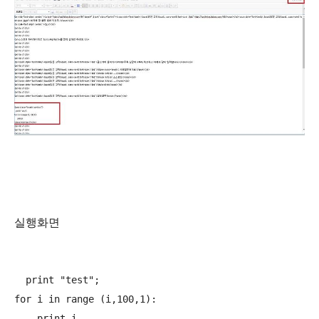
실행화면
  print "test";

for i in range (i,100,1):
