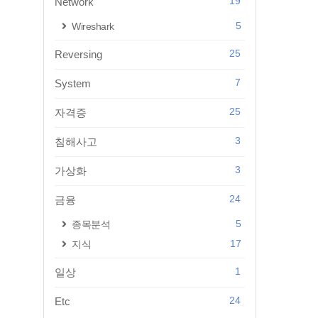
19
Network
5
Wireshark
25
Reversing
7
System
25
자격증
3
침해사고
3
가상화
24
금융
5
종목분석
17
지식
1
일상
24
Etc