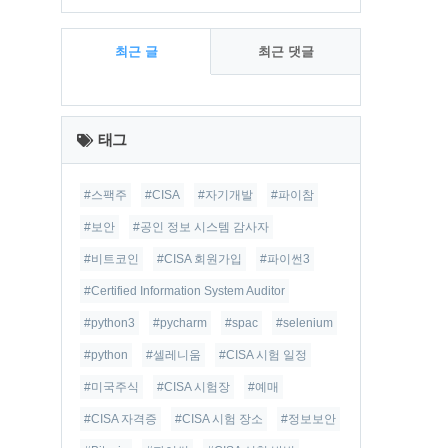
최근 글
최근 댓글
최
근
태그
글
#스팩주
#CISA
#자기개발
#파이참
#보안
#공인 정보 시스템 감사자
#비트코인
#CISA 회원가입
#파이썬3
#Certified Information System Auditor
#python3
#pycharm
#spac
#selenium
#python
#셀레니움
#CISA 시험 일정
#미국주식
#CISA 시험장
#예매
#CISA 자격증
#CISA 시험 장소
#정보보안