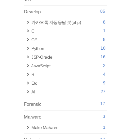
85
Develop
8
카카오톡 자동응답 봇(php)
1
C
8
C#
10
Python
16
JSP-Oracle
2
JavaScript
4
R
9
Etc
27
AI
17
Forensic
3
Malware
1
Make Malware