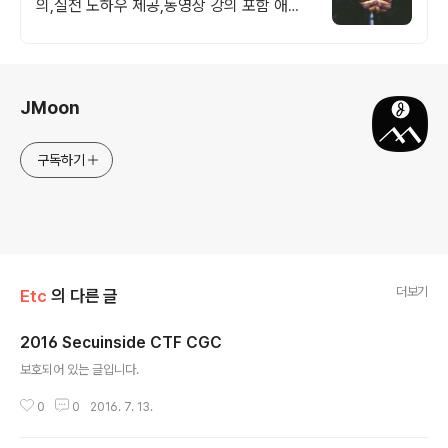
의,실전 노하우 제공,동영상 강의 포함 애드
센스 수익을 빠르게 얻는 방법을 전자책과 동
영상으로 초보자도 쉽게 배워요!
로그 정보
JMoon
구독하기
더보기
Etc
의 다른 글
2016 Secuinside CTF CGC
글 내용
보호되어 있는 글입니다.
0
0
2016. 7. 13.