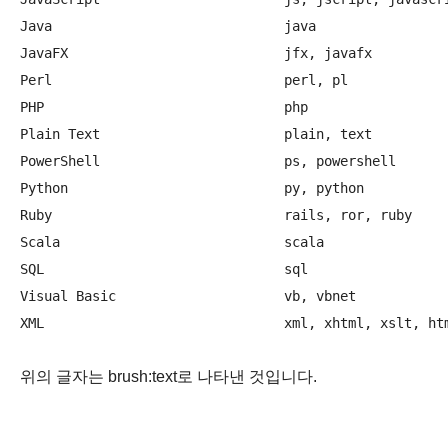
Java                             java	

JavaFX                           jfx, javafx	

Perl                             perl, pl	

PHP                              php	

Plain Text                       plain, text

PowerShell                       ps, powershell	

Python                           py, python

Ruby                             rails, ror, ruby	

Scala                            scala

SQL                              sql	

Visual Basic                     vb, vbnet	

위의 글자는 brush:text로 나타낸 것입니다.