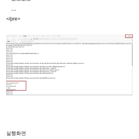
....
</pre>
실행화면