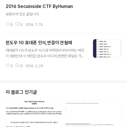
2016 Secuinside CTF ByHuman
글 내용
보호되어 있는 글입니다.
0
0
2016. 7. 13.
윈도우 10 휴대폰 인식,연결이 안될때
글 내용
여러분의 OS가 윈도우 10으로 바뀌면서 KN이라는 버전
이 생겼는데 이 버전은 윈도우 미디어 관련한 파일은 가지
고 있지 않습니다.휴대폰 MTP기능이 이 윈도우 미디어 파
5
0
2016. 2. 29.
일기능을 필요로 한데 안깔려 있어서 설치가 안 될 가능성
이 있습니다.따라서 아래의 링크를 들어가서 자신의 윈도
우 비트에 맞는 파일을 다운로드하고 실행하시면 됩니다.
(윈도우10인 경우 대부분 64bit인걸로 압니다)https://w
ww.microsoft.com/ko-kr/download/details.asp
이 블로그 인기글
x?id=48231위 링크를 통하여 다운을 받고 실행하게 된
다면 윈도우 정기 업데이트 처럼 재부팅하라고 하면서 꺼
질때 혹은 켜질때 구성중입니다. 라면서 퍼센트가 올라가
는 것을 볼 수 있을 것입니다. 만약 안 뜬다면 설치가 안되
었다고 볼 ..