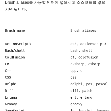
Brush aliases를 사용할 언어에 넣으시고 소스코드를 넣으
시면 됩니다.
Brush name                       Brush aliases

ActionScript3                    as3, actionscript3   
Bash/shell                       bash, shell          
ColdFusion                       cf, coldfusion       
C#                               c-sharp, csharp      
C++                              cpp, c	

CSS                              css	

Delphi                           delphi, pas, pascal	

Diff                             diff, patch	

Erlang                           erl, erlang	

Groovy                           groovy	

JavaScript                       js, jscript, javascrip